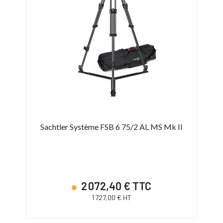
Sachtler Système FSB 6 75/2 AL MS Mk II
 Quick
Trép
2 072,40 € TTC
1 727,00 € HT