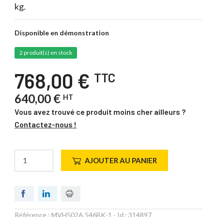
kg.
Disponible en démonstration
2 produit(s) en stock
768,00 €
TTC
640,00 €
HT
Vous avez trouvé ce produit moins cher ailleurs ?
Contactez-nous !
AJOUTER AU PANIER
Référence :
MVH502A,546BK-1
- Id :
314897