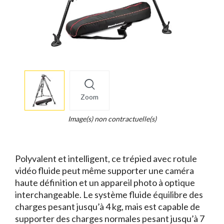
More
×
info
Zoom
Legend...
Whait
Image(s) non contractuelle(s)
for
it.
Polyvalent et intelligent, ce trépied avec rotule
vidéo fluide peut même supporter une caméra
haute définition et un appareil photo à optique
interchangeable. Le système fluide équilibre des
charges pesant jusqu’à 4 kg, mais est capable de
supporter des charges normales pesant jusqu’à 7