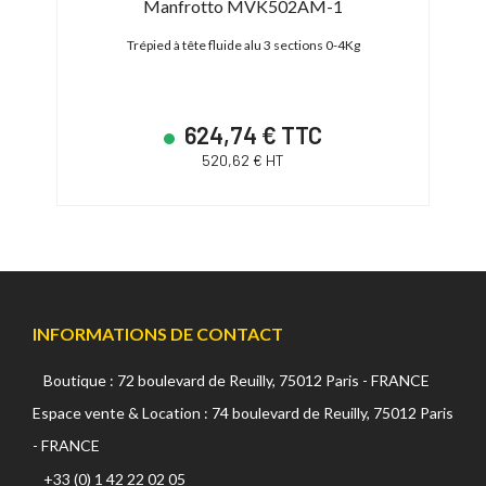
Manfrotto MVK502AM-1
Trépied à tête fluide alu 3 sections 0-4Kg
Trépi
624,74 € TTC
520,62 € HT
INFORMATIONS DE CONTACT
Boutique : 72 boulevard de Reuilly, 75012 Paris - FRANCE
Espace vente & Location : 74 boulevard de Reuilly, 75012 Paris
- FRANCE
+33 (0) 1 42 22 02 05