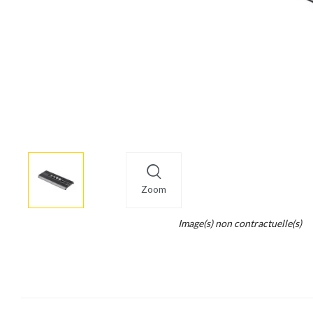
More
×
info
Zoom
Legend...
Image(s) non contractuelle(s)
Whait
for
it.