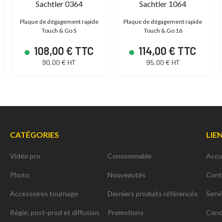
Sachtler 0364
Sachtler 1064
Plaque de dégagement rapide
Plaque de dégagement rapide
Touch & Go S
Touch & Go 16
108,00 € TTC
114,00 € TTC
90,00 € HT
95,00 € HT
CATÉGORIES
LIE
Vidéo pro
Consommable
Accu
Photo
Nouveautés
Cont
Accessoires tournage
Derniers produits référencés
Serv
Régie, post-prod et diffusion
Promotions
Cond