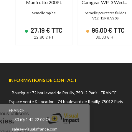
Camgear WP-1 Wedge Plate
Manfrotto 200PL
Camgear WP-3 Wedge Plate
es
Semelle rapide
Semelle pour têtes fluides
V12, 15P & V20S
C
27,19 € TTC
96,00 € TTC
22,66 € HT
80,00 € HT
INFORMATIONS DE CONTACT
Boutique : 72 boulevard de Reuilly, 75012 Paris - FRANCE
Continuer sans accepter
Espace vente & Location : 74 boulevard de Reuilly, 75012 Paris -
FRANCE
Sur ce site, nous utilisons
des cookies.
+33 (0) 1 42 22 02 05
sales@visualsfrance.com
L'utilisation de cookies sur un site