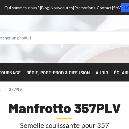
Qui sommes-nous ?
Blog
Nouveautés
Promotions
Contact
SAV
L
 TOURNAGE
RÉGIE, POST-PROD & DIFFUSION
AUDIO
ÉCLAI
a
357PLV
Manfrotto 357PLV
Semelle coulissante pour 357