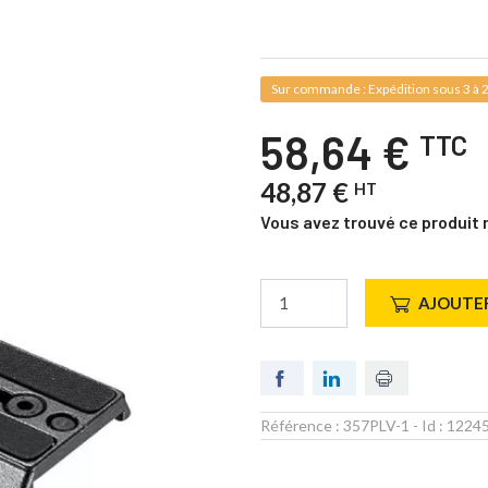
Sur commande : Expédition sous 3 à 2
58,64 €
TTC
48,87 €
HT
Vous avez trouvé ce produit 
AJOUTER
Référence :
357PLV-1
- Id :
1224