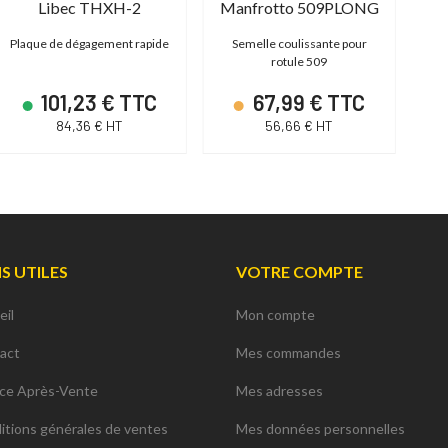
Libec THXH-2
Manfrotto 509PLONG
Plaque de dégagement rapide
Semelle coulissante pour
rotule 509
dég
101,23 € TTC
67,99 € TTC
84,36 € HT
56,66 € HT
NS UTILES
VOTRE COMPTE
eil
Mon compte
act
Mes commandes
ice Après-Vente
Mes adresses
itions générales de ventes
Mes données personnelles