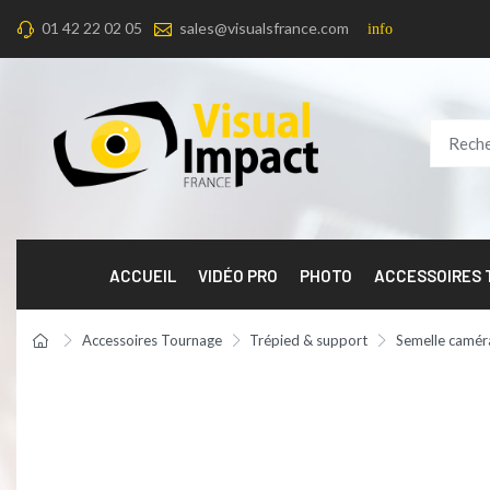
01 42 22 02 05
sales@visualsfrance.com
info
ACCUEIL
VIDÉO PRO
PHOTO
ACCESSOIRES
Accessoires Tournage
Trépied & support
Semelle camér