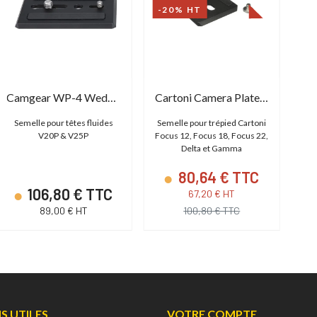
-20% HT
Camgear WP-4 Wedge Plate
Cartoni Camera Plate Focus 12 / 18 / 22
Semelle pour têtes fluides
Semelle pour trépied Cartoni
Pla
V20P & V25P
Focus 12, Focus 18, Focus 22,
Delta et Gamma
80,64 € TTC
106,80 € TTC
67,20 € HT
89,00 € HT
100,80 € TTC
NS UTILES
VOTRE COMPTE