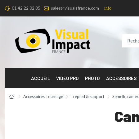
01 42 22 02 05
sales@visualsfrance.com
info
ACCUEIL
VIDÉO PRO
PHOTO
ACCESSOIRES
Accessoires Tournage
Trépied & support
Semelle camér
Cam