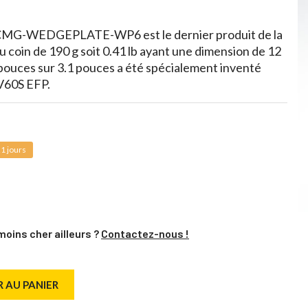
CMG-WEDGEPLATE-WP6 est le dernier produit de la
coin de 190 g soit 0.41 lb ayant une dimension de 12
 pouces sur 3.1 pouces a été spécialement inventé
 V60S EFP.
1 jours
moins cher ailleurs ?
Contactez-nous !
 AU PANIER