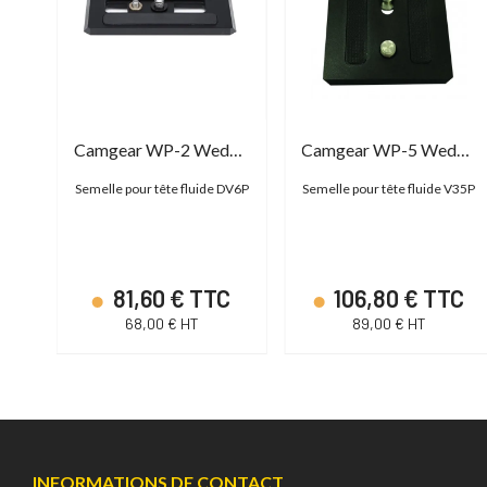
Manfrotto R116.137 Vis 3/8"
Camgear WP-2 Wedge Plate
Camgear WP-5 Wedge Plate
à
Semelle pour tête fluide DV6P
Semelle pour tête fluide V35P
otto
81,60 € TTC
106,80 € TTC
68,00 € HT
89,00 € HT
INFORMATIONS DE CONTACT