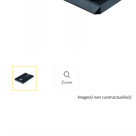
More
×
info
Zoom
Legend...
Image(s) non contractuelle(s)
Whait
for
it.