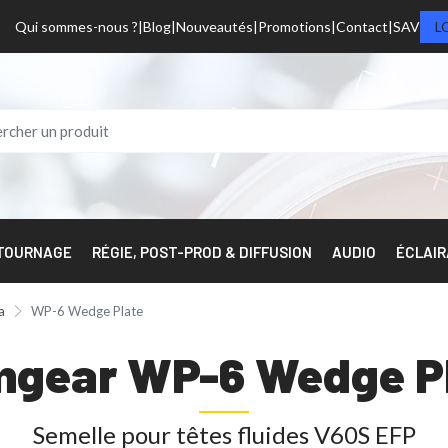
Qui sommes-nous ?
Blog
Nouveautés
Promotions
Contact
SAV
L
 TOURNAGE
RÉGIE, POST-PROD & DIFFUSION
AUDIO
ÉCLAI
a
WP-6 Wedge Plate
gear WP-6 Wedge P
Semelle pour têtes fluides V60S EFP