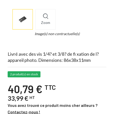
More
×
info
Zoom
Legend...
Whait
Image(s) non contractuelle(s)
for
it.
Livré avec des vis 1/4? et 3/8? de fi xation de l?
appareil photo. Dimensions: 86x38x11mm
2 produit(s) en stock
40,79 €
TTC
33,99 €
HT
Vous avez trouvé ce produit moins cher ailleurs ?
Contactez-nous !