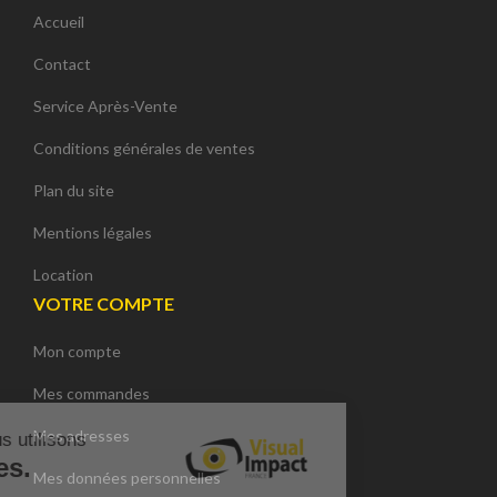
Accueil
Contact
Service Après-Vente
Conditions générales de ventes
Plan du site
Mentions légales
Location
VOTRE COMPTE
Mon compte
Mes commandes
Mes adresses
Sur ce site, nous utilisons
des cookies.
Mes données personnelles