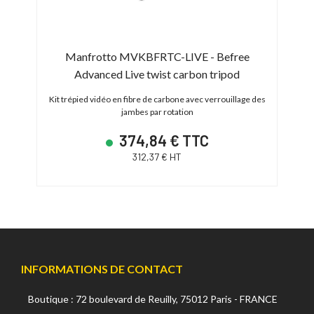
Manfrotto MVKBFRTC-LIVE - Befree
Advanced Live twist carbon tripod
ur (70-
Trép
Kit trépied vidéo en fibre de carbone avec verrouillage des
jambes par rotation
374,84 € TTC
312,37 € HT
INFORMATIONS DE CONTACT
Boutique : 72 boulevard de Reuilly, 75012 Paris - FRANCE