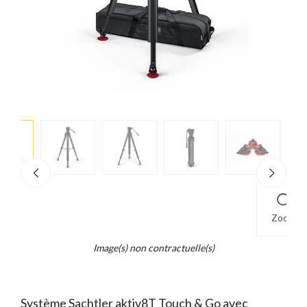
e
×
d...
t
Zoom
Image(s) non contractuelle(s)
Système Sachtler aktiv8T Touch & Go avec