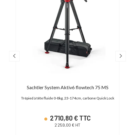
m V2
Sachtler System Aktiv6 flowtech 75 MS
S
Trépied à tête fluide 0-8kg, 23-174cm, carbone Quick Lock
Trépie
2 710,80 € TTC
2 259,00 € HT