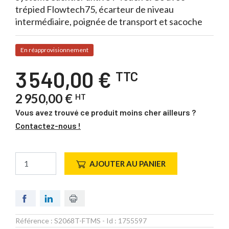
trépied Flowtech75, écarteur de niveau
intermédiaire, poignée de transport et sacoche
En réapprovisionnement
3 540,00 €
TTC
2 950,00 €
HT
Vous avez trouvé ce produit moins cher ailleurs ?
Contactez-nous !
AJOUTER AU PANIER
Référence :
S2068T-FTMS
- Id :
1755597