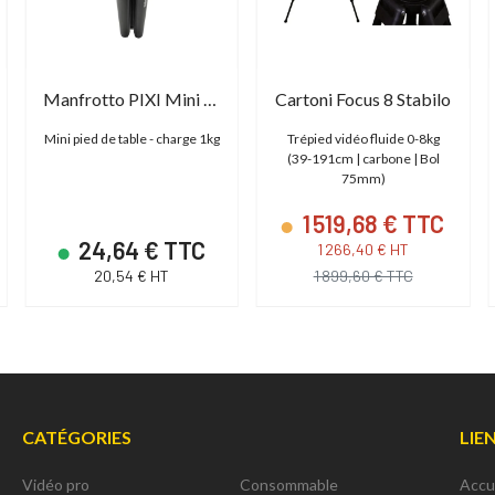
Manfrotto PIXI Mini Tripod Black
Cartoni Focus 8 Stabilo
Mini pied de table - charge 1kg
Trépied vidéo fluide 0-8kg
(39-191cm | carbone | Bol
75mm)
1 519,68 € TTC
24,64 € TTC
1 266,40 € HT
20,54 € HT
1 899,60 € TTC
CATÉGORIES
LIE
Vidéo pro
Consommable
Accu