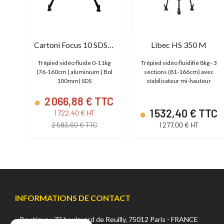
Manfrotto Nitrotech 612 & Twin-leg Alu GS
Cartoni Focus 10 SDS Alu
Libec HS 350 M
g /
Trépied vidéo fluide 0-11kg
Trépied vidéo fluidifié 8kg - 3
s
(76-160cm | aluminium | Bol
sections (81-166cm) avec
100mm) SDS
stabilisateur mi-hauteur
2 066,88 € TTC
TC
1 532,40 € TTC
1 722,40 € HT
2 583,60 € TTC
1 277,00 € HT
INFORMATIONS DE CONTACT
Boutique : 72 boulevard de Reuilly, 75012 Paris - FRANCE