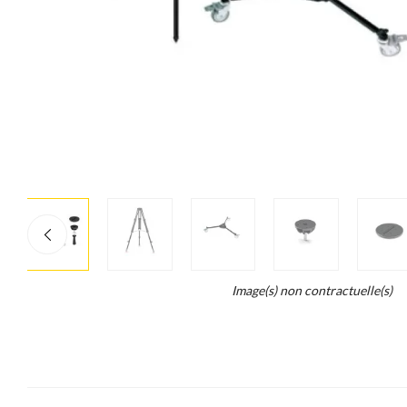
More
×
info
Legend...
Image(s) non contractuelle(s)
Whait
for
it.