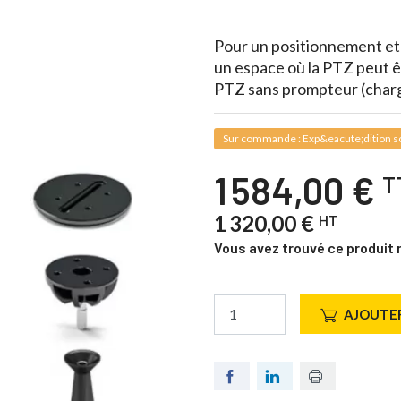
Pour un positionnement et
un espace où la PTZ peut ê
PTZ sans prompteur (charge
Sur commande : Exp&eacute;dition so
1 584,00 €
T
1 320,00 €
HT
Vous avez trouvé ce produit 
AJOUTER