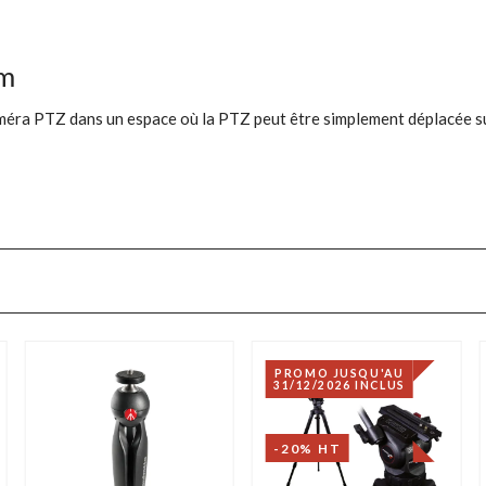
em
méra PTZ dans un espace où la PTZ peut être simplement déplacée sur
PROMO JUSQU'AU
31/12/2026 INCLUS
-20% HT