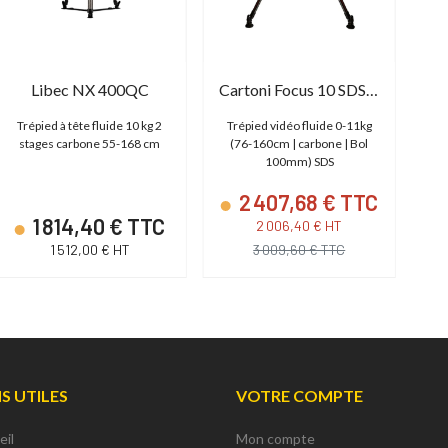
Libec NX 400QC
Cartoni Focus 10 SDS CF
Trépied à tête fluide 10 kg 2
Trépied vidéo fluide 0-11kg
Tr
stages carbone 55-168 cm
(76-160cm | carbone | Bol
2
100mm) SDS
2 407,68 € TTC
1 814,40 € TTC
2 006,40 € HT
1 512,00 € HT
3 009,60 € TTC
NS UTILES
VOTRE COMPTE
eil
Mon compte