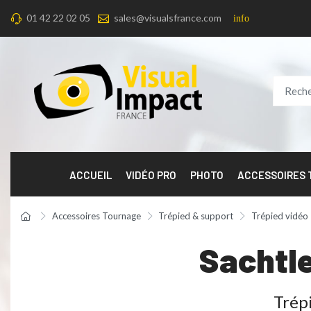
01 42 22 02 05
sales@visualsfrance.com
info
ACCUEIL
VIDÉO PRO
PHOTO
ACCESSOIRES
Accessoires Tournage
Trépied & support
Trépied vidéo
Sachtle
Trép