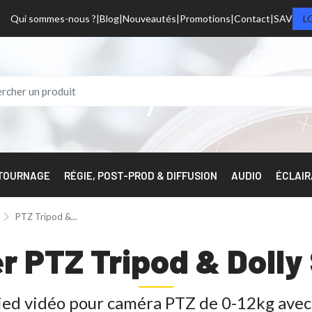
Qui sommes-nous ?
Blog
Nouveautés
Promotions
Contact
SAV
L
 TOURNAGE
RÉGIE, POST-PROD & DIFFUSION
AUDIO
ÉCLAI
PTZ Tripod &...
r PTZ Tripod & Doll
ied vidéo pour caméra PTZ de 0-12kg avec 