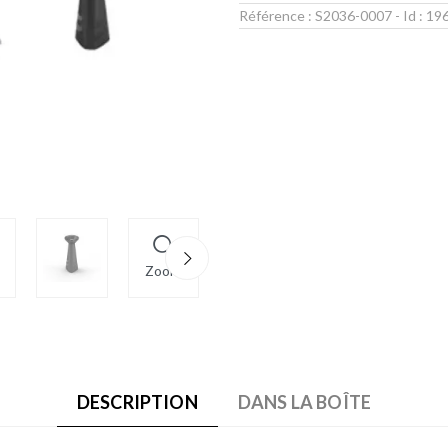
Référence :
S2036-0007
- Id :
19
Zoom
DESCRIPTION
DANS LA BOÎTE