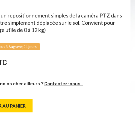
 un repositionnement simples de la caméra PTZ dans
tre simplement déplacée sur le sol. Convient pour
 utile de 0 à 12 kg)
us 3 &agrave; 21 jours
TC
moins cher ailleurs ?
Contactez-nous !
 AU PANIER