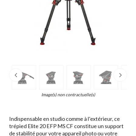
e
×
Zoo
d...
t
Image(s) non contractuelle(s)
Indispensable en studio comme à l’extérieur, ce
trépied Elite 20 EFP MS CF constitue un support
de stabilité pour votre appareil photo ou votre