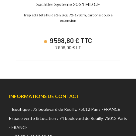
Sachtler Systeme 20 S1 HD CF
Ma
 Quick
Trépied à tête fluide 2-28kg, 72-178cm, carbone double
Trép
extension
9 598,80 € TTC
7 999,00 € HT
INFORMATIONS DE CONTACT
Boutique : 72 boulevard de Reuilly, 75012 Paris - FRANCE
Espace vente & Location : 74 boulevard de Reuilly, 75012 Paris
- FRANCE