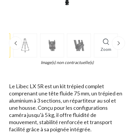
e
×
Zoom
d...
t
Image(s) non contractuelle(s)
Le Libec LX 5R est un kit trépied complet
comprenant une tête fluide 75 mm, un trépied en
aluminium à 3 sections, un répartiteur au sol et
une housse. Conçu pour les configurations
caméra jusqu’à 5 kg, il offre fluidité de
mouvement, stabilité renforcée et transport
facilité grâce à sa poignée intégrée.