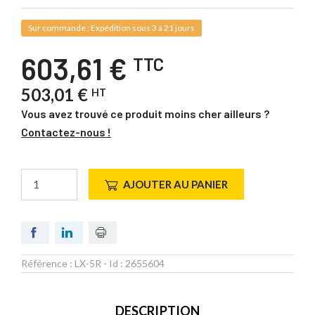
Sur commande : Expédition sous 3 à 21 jours
603,61 €
TTC
503,01 €
HT
Vous avez trouvé ce produit moins cher ailleurs ?
Contactez-nous !
AJOUTER AU PANIER
Référence :
LX-5R
- Id :
2655604
DESCRIPTION