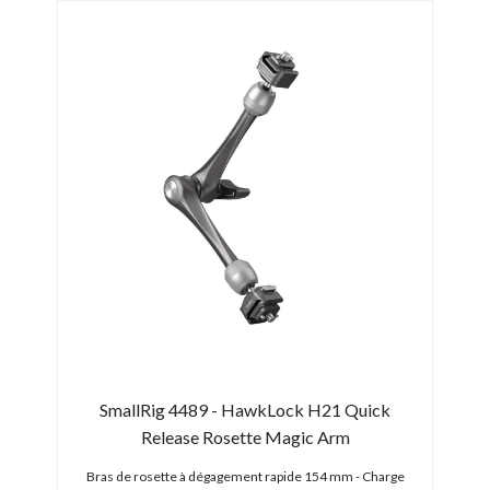
PRO
31/0
-15
SmallRig 4489 - HawkLock H21 Quick
SH
Release Rosette Magic Arm
Bras de rosette à dégagement rapide 154 mm - Charge
Ca