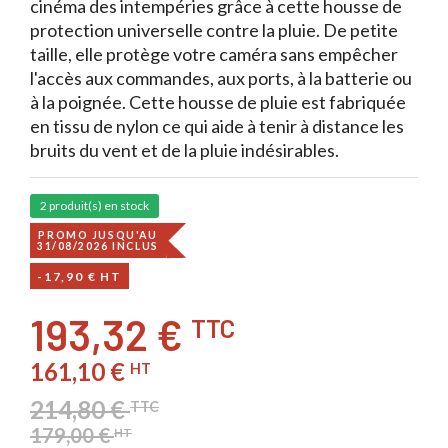
cinéma des intempéries grâce à cette housse de
protection universelle contre la pluie. De petite
taille, elle protège votre caméra sans empêcher
l'accès aux commandes, aux ports, à la batterie ou
à la poignée. Cette housse de pluie est fabriquée
en tissu de nylon ce qui aide à tenir à distance les
bruits du vent et de la pluie indésirables.
2 produit(s) en stock
PROMO JUSQU'AU
31/08/2026 INCLUS
-17,90 € HT
193,32 €
TTC
161,10 €
HT
214,80 €
TTC
179,00 €
HT