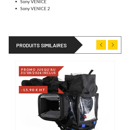
Sony VENICE
Sony VENICE 2
PRODUITS SIMILAIRES
PROMO JUSQU'AU
DÉS
31/08/2026 INCLUS
-119
-15,90 € HT