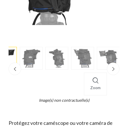
e
×
d...
t
Zoom
Image(s) non contractuelle(s)
Protégez votre caméscope ou votre caméra de