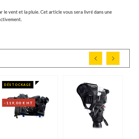
le vent et la pluie. Cet article vous sera livré dans une
activement.
DÉSTOCKAGE
P
31
-119,00 € HT
-1