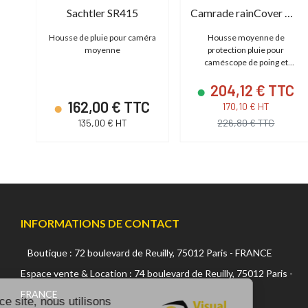
Sachtler SR415
Camrade rainCover Medium
tes
Housse de pluie pour caméra
Housse moyenne de
moyenne
protection pluie pour
caméscope de poing et
caméra de cinéma
204,12 € TTC
C
162,00 € TTC
170,10 € HT
135,00 € HT
226,80 € TTC
INFORMATIONS DE CONTACT
Boutique : 72 boulevard de Reuilly, 75012 Paris - FRANCE
Continuer sans accepter
Espace vente & Location : 74 boulevard de Reuilly, 75012 Paris -
FRANCE
Sur ce site, nous utilisons