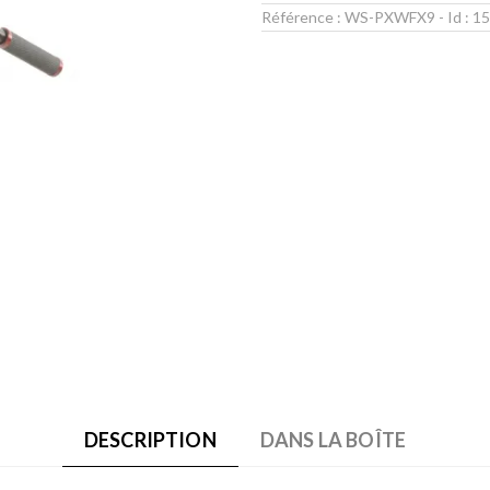
Référence :
WS-PXWFX9
- Id :
15
DESCRIPTION
DANS LA BOÎTE