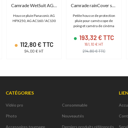
Camrade WetSuit AG HPX250 / AC130 / AC160
Camrade rainCover small
Housse pluie Panasonic AG
Petite housse de protection
HPX250, AG AC160 / AC130
pluie pour caméscope de
poing et caméra de cinéma
193,32 € TTC
112,80 € TTC
161,10 € HT
94,00 € HT
214,80 € TTC
CATÉGORIES
LIE
Vidéo pro
Consommable
Accu
Photo
Nouveautés
Cont
Accessoires tournage
Derniers produits référencés
Serv