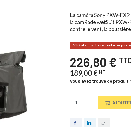
La caméra Sony PXW-FX9 es
la camRade wetSuit PXW-FX
contre le vent, la poussière
N'hésitez pas à nous contacter pour e
226,80 €
TT
189,00 €
HT
Vous avez trouvé ce produit 
AJOUTER