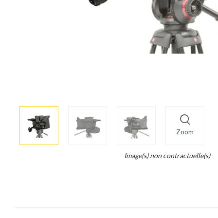
More
×
info
Zoom
Legend...
Image(s) non contractuelle(s)
Whait
for
it.