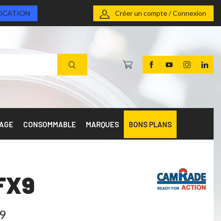
OCATION
Créer un compte / Connexion
RAGE
CONSOMMABLE
MARQUES
BONS PLANS
FX9
9