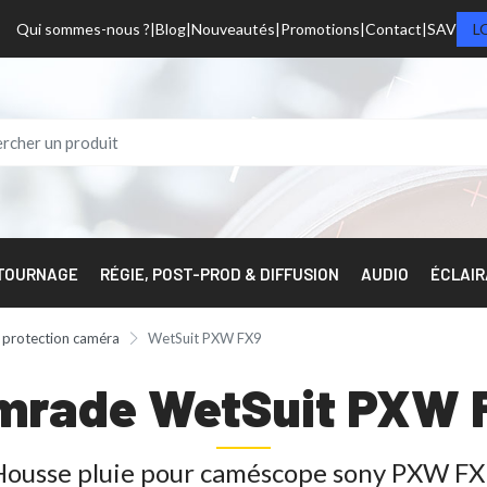
Qui sommes-nous ?
Blog
Nouveautés
Promotions
Contact
SAV
L
 TOURNAGE
RÉGIE, POST-PROD & DIFFUSION
AUDIO
ÉCLAI
 protection caméra
WetSuit PXW FX9
mrade WetSuit PXW 
Housse pluie pour caméscope sony PXW FX