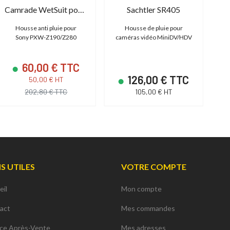
Camrade WetSuit pour Z190 et Z280
Sachtler SR405
Housse anti pluie pour
Housse de pluie pour
Ho
Sony PXW-Z190/Z280
caméras vidéo MiniDV/HDV
po
60,00 € TTC
126,00 € TTC
50,00 € HT
202,80 € TTC
105,00 € HT
NS UTILES
VOTRE COMPTE
eil
Mon compte
act
Mes commandes
ice Après-Vente
Mes adresses