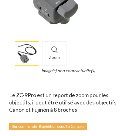
More
×
info
Zoom
Legend...
Whait
Image(s) non contractuelle(s)
for
it.
Le ZC-9Pro est un report de zoom pour les
objectifs, il peut être utilisé avec des objectifs
Canon et Fujinon à 8 broches
Sur commande : Expédition sous 3 à 21 jours