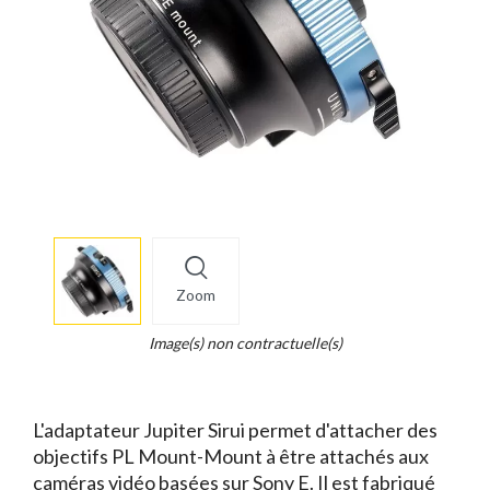
More
×
info
Zoom
Legend...
Whait
Image(s) non contractuelle(s)
for
it.
L'adaptateur Jupiter Sirui permet d'attacher des
objectifs PL Mount-Mount à être attachés aux
caméras vidéo basées sur Sony E. Il est fabriqué