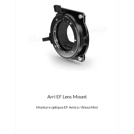
-1 0
pter
Arri EF Lens Mount
n Z
Monture optique EF Amira / Alexa Mini
Ba
ALEXA 