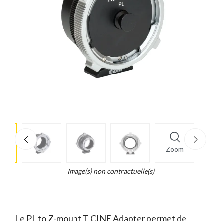
e
×
Zoom
d...
t
Image(s) non contractuelle(s)
Le PL to Z-mount T CINE Adapter permet de