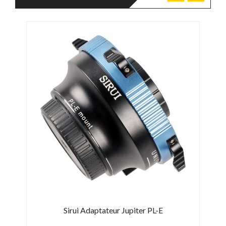
,
Sirui Adaptateur Jupiter PL-E
B