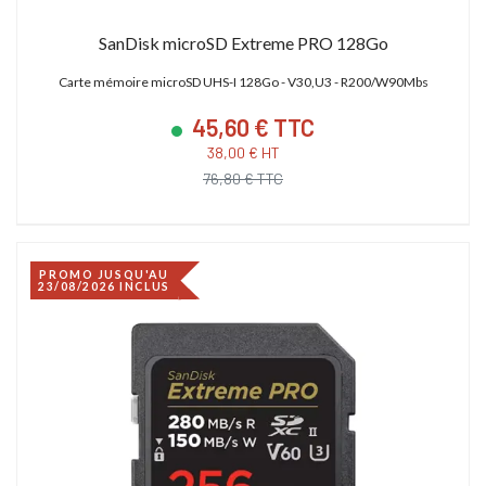
SanDisk microSD Extreme PRO 128Go
Carte mémoire microSD UHS-I 128Go - V30,U3 - R200/W90Mbs
45,60 € TTC
38,00 € HT
76,80 € TTC
PROMO JUSQU'AU
23/08/2026 INCLUS