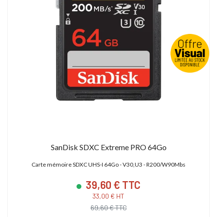
SanDisk SDXC Extreme PRO 64Go
Carte mémoire SDXC UHS-I 64Go - V30,U3 - R200/W90Mbs
39,60 € TTC
33,00 € HT
69,60 € TTC