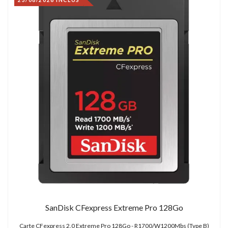
SanDisk CFexpress Extreme Pro 128Go
Carte CFexpress 2.0 Extreme Pro 128Go - R1700/W1200Mbs (Type B)