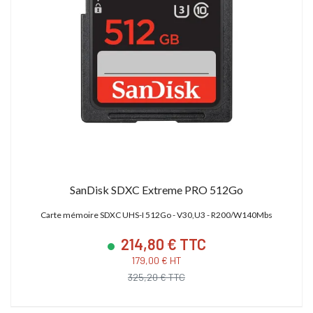
SanDisk SDXC Extreme PRO 512Go
Carte mémoire SDXC UHS-I 512Go - V30,U3 - R200/W140Mbs
214,80 € TTC
179,00 € HT
325,20 € TTC