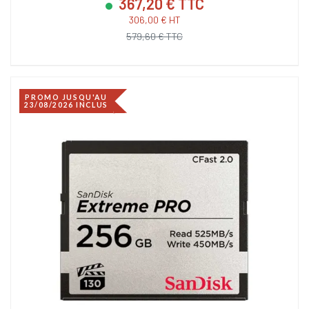
367,20 € TTC
306,00 € HT
579,60 € TTC
PROMO JUSQU'AU
23/08/2026 INCLUS