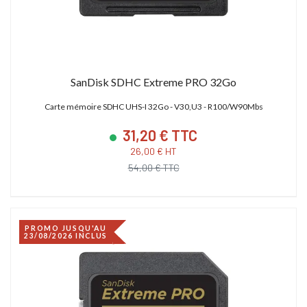
SanDisk SDHC Extreme PRO 32Go
Carte mémoire SDHC UHS-I 32Go - V30,U3 - R100/W90Mbs
31,20 € TTC
26,00 € HT
54,00 € TTC
PROMO JUSQU'AU
23/08/2026 INCLUS