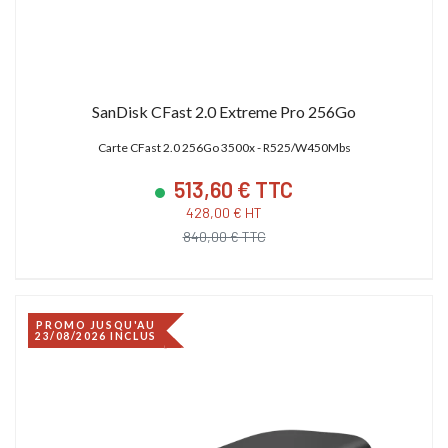
SanDisk CFast 2.0 Extreme Pro 256Go
Carte CFast 2.0 256Go 3500x - R525/W450Mbs
513,60 € TTC
428,00 € HT
840,00 € TTC
PROMO JUSQU'AU
23/08/2026 INCLUS