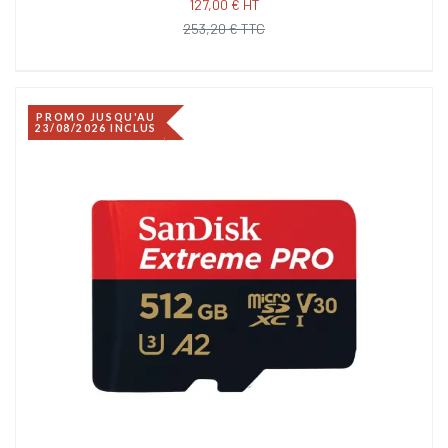
127,00 € HT
253,20 € TTC
PROMO JUSQU'AU
23/08/2026 INCLUS