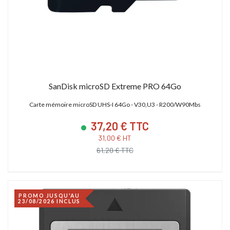
SanDisk microSD Extreme PRO 64Go
Carte mémoire microSD UHS-I 64Go - V30,U3 - R200/W90Mbs
37,20 € TTC
31,00 € HT
61,20 € TTC
PROMO JUSQU'AU
23/08/2026 INCLUS