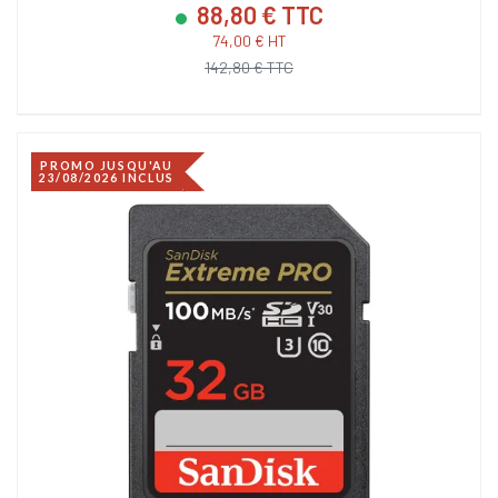
88,80 € TTC
74,00 € HT
142,80 € TTC
PROMO JUSQU'AU
23/08/2026 INCLUS