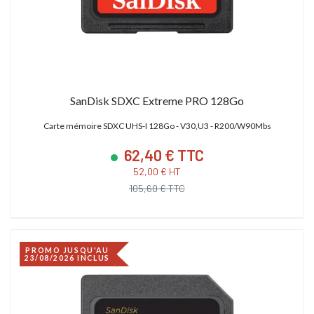
SanDisk SDXC Extreme PRO 128Go
Carte mémoire SDXC UHS-I 128Go - V30,U3 - R200/W90Mbs
62,40 € TTC
52,00 € HT
105,60 € TTC
PROMO JUSQU'AU
23/08/2026 INCLUS