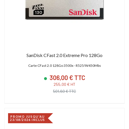
SanDisk CFast 2.0 Extreme Pro 128Go
Carte CFast 2.0 128Go 3500x - R525/W450Mbs
306,00 € TTC
255,00 € HT
501,60 € TTC
PROMO JUSQU'AU
23/08/2026 INCLUS