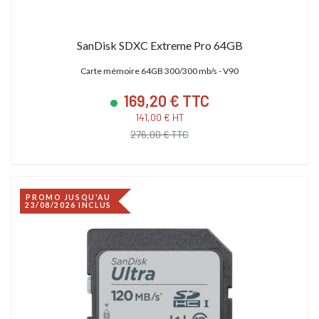
SanDisk SDXC Extreme Pro 64GB
Carte mémoire 64GB 300/300 mb/s - V90
169,20 € TTC
141,00 € HT
276,00 € TTC
PROMO JUSQU'AU
23/08/2026 INCLUS