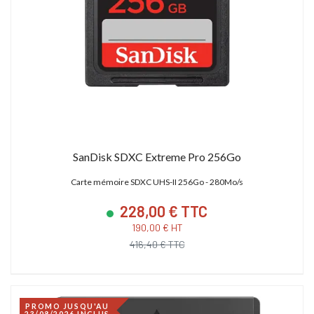
SanDisk SDXC Extreme Pro 256Go
Carte mémoire SDXC UHS-II 256Go - 280Mo/s
228,00 € TTC
190,00 € HT
416,40 € TTC
PROMO JUSQU'AU
23/08/2026 INCLUS