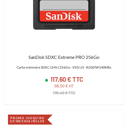
28 627,19 € TTC
21 600,00 € TTC
SanDisk SDXC Extreme PRO 256Go
Carte mémoire SDXC UHS-I 256Go - V30,U3 - R200/W140Mbs
117,60 € TTC
98,00 € HT
176,40 € TTC
PROMO JUSQU'AU
23/08/2026 INCLUS