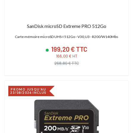
SanDisk microSD Extreme PRO 512Go
Carte mémoire microSD UHS-I 512Go - V30,U3 - R200/W140Mbs
199,20 € TTC
166,00 € HT
268,80 € TTC
PROMO JUSQU'AU
23/08/2026 INCLUS