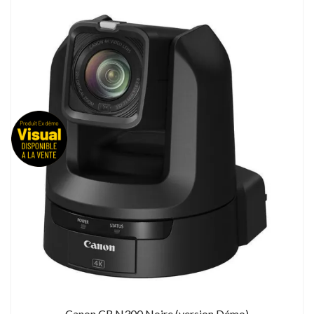
Canon CR N300 Noire (version Démo)