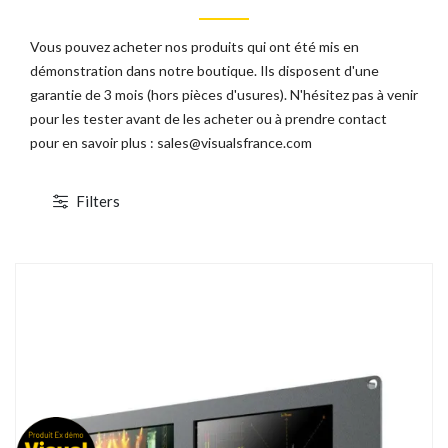
Vous pouvez acheter nos produits qui ont été mis en
démonstration dans notre boutique. Ils disposent d'une
garantie de 3 mois (hors pièces d'usures). N'hésitez pas à venir
TOCKAGE
DÉSTOCKAGE
pour les tester avant de les acheter ou à prendre contact
pour en savoir plus :
sales@visualsfrance.com
Filters
1 / 2
Canon EOS C700 PL
ABonAir AB4000 4K HDR
cope 4K/2K/HD - XF AVC/ProRes -
Kit 1 émetteur / 1 récepteur vidéo sans fil
CMOS S35 4.5K - Monture PL
4K HDR Full Duplex 300m / 12G-SDI &
HDMI 2.0