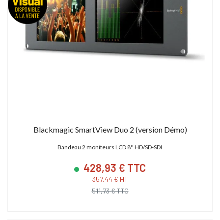
23 880,00 € TTC
15 600,00 € TTC
19 900,00 € HT
13 000,00 € HT
28 627,19 € TTC
21 600,00 € TTC
Blackmagic SmartView Duo 2 (version Démo)
Bandeau 2 moniteurs LCD 8'' HD/SD-SDI
428,93 € TTC
357,44 € HT
511,73 € TTC