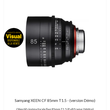
Samyang XEEN CF 85mm T1.5 - (version Démo)
Objectif cinéma focale fixe 85mm T1.5 (Full Frame | Métre)