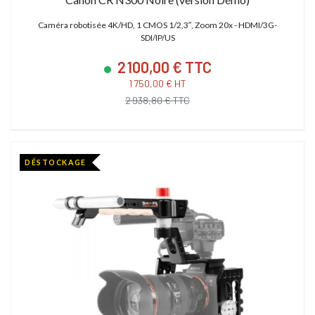
Caméra robotisée 4K/HD, 1 CMOS 1/2,3″, Zoom 20x - HDMI/3G-
SDI/IP/US
2 100,00 € TTC
1 750,00 € HT
2 938,80 € TTC
DÉSTOCKAGE