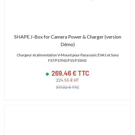
SHAPE J-Box for Camera Power & Charger (version
Démo)
Chargeur et alimentation V-Mount pour Panasonic EVA1 et Sony
FS7/FS7M2/FS5/FS5M2
269,46 € TTC
224,55 € HT
317,02 € TTC