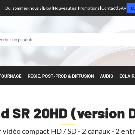
Qui sommes-nous ?
Blog
Nouveautés
Promotions
Contact
SAV
L
 TOURNAGE
RÉGIE, POST-PROD & DIFFUSION
AUDIO
ÉCLAI
d SR 20HD (version
 vidéo compact HD / SD - 2 canaux - 2 en