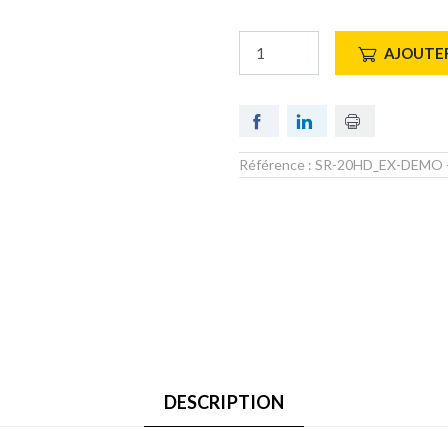
AJOUTER
Référence :
SR-20HD_EX-DEMO
DESCRIPTION