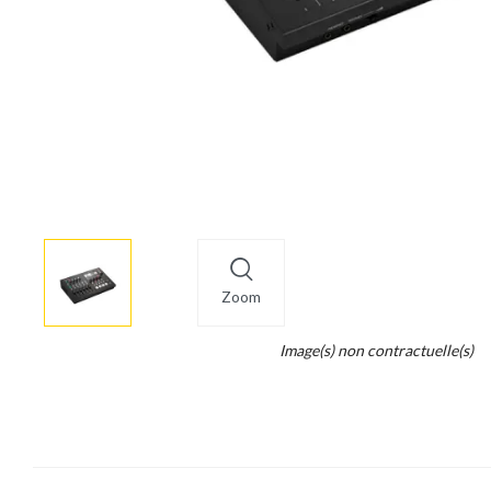
More
×
info
Zoom
Legend...
Image(s) non contractuelle(s)
Whait
for
it.