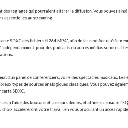
t des réglages qui pourraient altérer la diffusion. Vous pouvez ains
ns essentielles au streaming.
arte SDXC des fichiers H.264 MP4*, afin de les modifier ultérieureme
tré indépendamment, pour des podcasts ou autres médias sonores. Il e
ations.
ur, d'un panel de conférenciers, voire des spectacles musicaux. Les
mbreux types de sources analogiques classiques. Vous pouvez égal
ur carte SDXC.
es à l'aide des boutons et curseurs dédiés, et affinerez ensuite l'EQ
 choix accéléreront votre travail, en vous procurant un accès rapide 