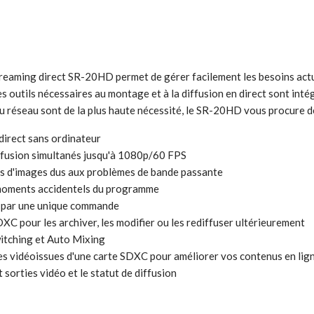
streaming direct SR-20HD permet de gérer facilement les besoins actu
s outils nécessaires au montage et à la diffusion en direct sont inté
té du réseau sont de la plus haute nécessité, le SR-20HD vous procure 
 direct sans ordinateur
ffusion simultanés jusqu'à 1080p/60 FPS
tes d'images dus aux problèmes de bande passante
s moments accidentels du programme
s par une unique commande
XC pour les archiver, les modifier ou les rediffuser ultérieurement
witching et Auto Mixing
rces vidéoissues d'une carte SDXC pour améliorer vos contenus en lig
 sorties vidéo et le statut de diffusion