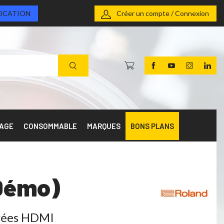
OCATION
Créer un compte / Connexion
RAGE
CONSOMMABLE
MARQUES
BONS PLANS
 Démo)
trées HDMI