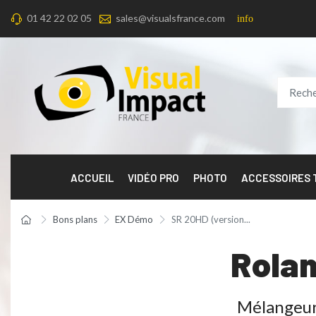
01 42 22 02 05
sales@visualsfrance.com
info
ACCUEIL
VIDÉO PRO
PHOTO
ACCESSOIRES
Bons plans
EX Démo
SR 20HD (version...
Rolan
Mélangeur