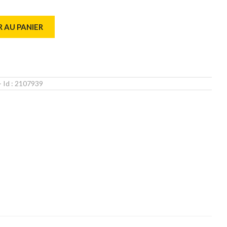
 AU PANIER
- Id :
2107939