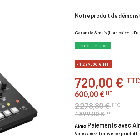
Notre produit de démons
Garantie
3 mois (hors pièces d'u
1 produit en stock
-1 299,00 € HT
720,00 €
TTC
600,00 €
HT
2 278,80 €
TTC
1 899,00 €
HT
Paiements avec Alm
Vous avez trouvé ce produit 