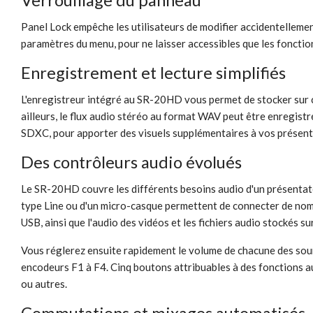
Panel Lock empêche les utilisateurs de modifier accidentellemen
paramètres du menu, pour ne laisser accessibles que les fonctio
Enregistrement et lecture simplifiés
L'enregistreur intégré au SR-20HD vous permet de stocker sur c
ailleurs, le flux audio stéréo au format WAV peut être enregis
SDXC, pour apporter des visuels supplémentaires à vos présent
Des contrôleurs audio évolués
Le SR-20HD couvre les différents besoins audio d'un présentate
type Line ou d'un micro-casque permettent de connecter de no
USB, ainsi que l'audio des vidéos et les fichiers audio stockés s
Vous réglerez ensuite rapidement le volume de chacune des sourc
encodeurs F1 à F4. Cinq boutons attribuables à des fonctions au
ou autres.
Commutations et mixages automatisés