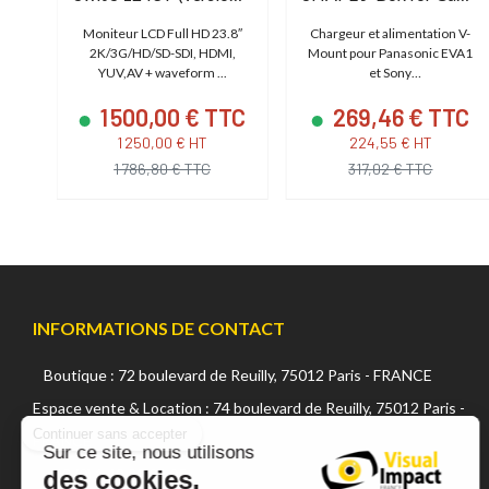
Moniteur LCD Full HD 23.8″
Chargeur et alimentation V-
Swit
2K/3G/HD/SD-SDI, HDMI,
Mount pour Panasonic EVA1
YUV,AV + waveform ...
et Sony
FS7/FS7M2/FS5/FS5M2
C
1 500,00 € TTC
269,46 € TTC
1 250,00 € HT
224,55 € HT
1 786,80 € TTC
317,02 € TTC
INFORMATIONS DE CONTACT
Boutique : 72 boulevard de Reuilly, 75012 Paris - FRANCE
Continuer sans accepter
Espace vente & Location : 74 boulevard de Reuilly, 75012 Paris -
FRANCE
Sur ce site, nous utilisons
des cookies.
+33 (0) 1 42 22 02 05