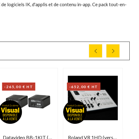
 de logiciels IK, d'applis et de contenu in-app. Ce pack tout-en-
-265,00 € HT
-652,00 € HT
-3
Datavideo BB-1KIT (version Démo)
Roland VR 1HD (version Démo)