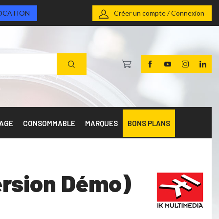
OCATION
Créer un compte / Connexion
RAGE
CONSOMMABLE
MARQUES
BONS PLANS
version Démo)