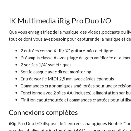
IK Multimedia iRig Pro Duo I/O
Que vous enregistriez de la musique, des vidéos, podcasts ou li
tout ce dont vous avez besoin pour capturer de la musique et de l
2 entrées combo XLR / ¼" guitare, micro et ligne
Préamplis classe A avec plage de gain améliorée et alim
2 sorties 1/4" symétriques
Sortie casque avec direct monitoring
Entrée/sortie MIDI 2,5 mm avec câbles épanouis
Commandes ergonomiques améliorées pour une précisio
Fonctionne avec 2 piles AA (incluses), alimentation par b
Finition caoutchoutée et commandes crantées pour utilisat
Connexions complètes
iRig Pro Duo I/O dispose de 2 entrées analogiques Neutrik™ pou
étendue et alimentation fantôme +48 V, assurent une qualité so