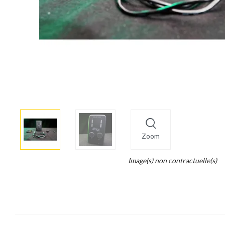
More
×
info
Zoom
Legend...
Image(s) non contractuelle(s)
Whait
for
it.