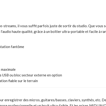
ve-streams, il vous suffit parfois juste de sortir du studio. Que vou
'audio haute qualité, grâce à un boîtier ultra-portable et facile à r
entation fantôme
n maximale
us USB ou bloc secteur externe en option
ion fiable sur le terrain
r enregistrer des micros, guitares/basses, claviers, synthés, etc. D
nore professionnelle et un bruit ultra-faible. Et les prises MIDI I