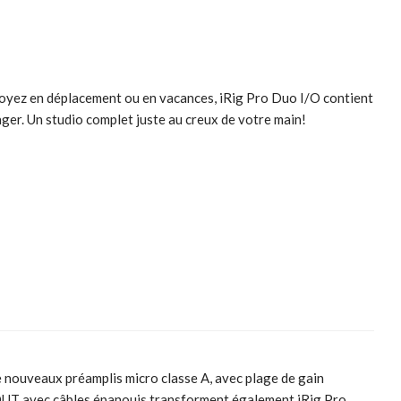
s soyez en déplacement ou en vacances, iRig Pro Duo I/O contient
anger. Un studio complet juste au creux de votre main!
e nouveaux préamplis micro classe A, avec plage de gain
N/OUT avec câbles épanouis transforment également iRig Pro