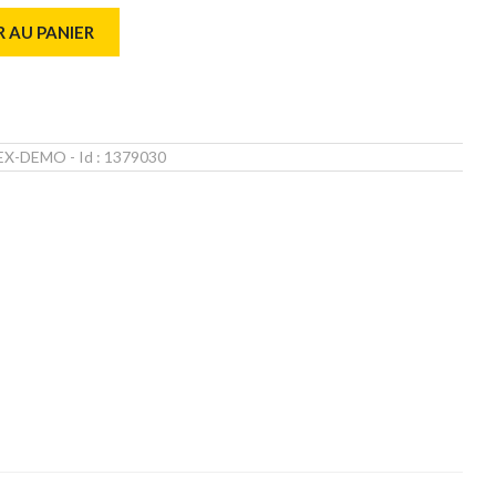
 AU PANIER
_EX-DEMO
- Id :
1379030