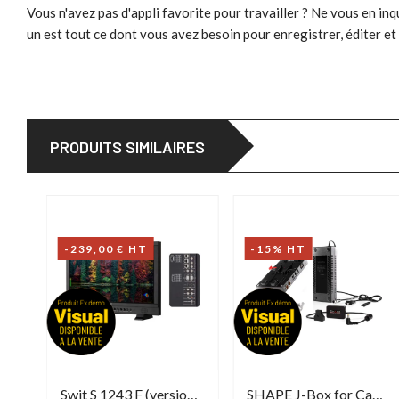
Vous n'avez pas d'appli favorite pour travailler ? Ne vous en inq
un est tout ce dont vous avez besoin pour enregistrer, éditer et
PRODUITS SIMILAIRES
-239,00 € HT
-15% HT
Swit S 3602 D (version Démo)
Swit S 1243 F (version Démo)
SHAPE J-Box for Camera Power & Charger (version Démo)