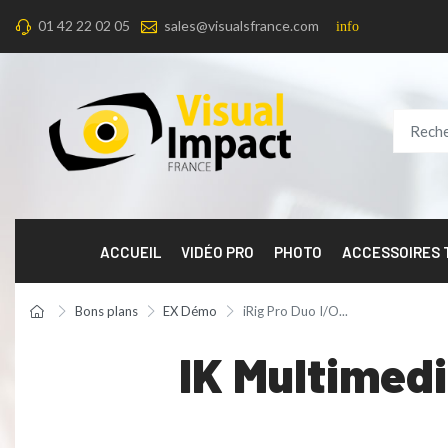
01 42 22 02 05
sales@visualsfrance.com
info
ACCUEIL
VIDÉO PRO
PHOTO
ACCESSOIRES
Bons plans
EX Démo
iRig Pro Duo I/O...
IK Multimedi