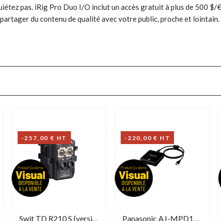
uiétez pas. iRig Pro Duo I/O inclut un accès gratuit à plus de 500 $/€
 partager du contenu de qualité avec votre public, proche et lointain.
-257,00 € HT
-220,00 € HT
Swit TD R210 S (version Démo)
Panasonic AJ-MPD1G (Version Démo)