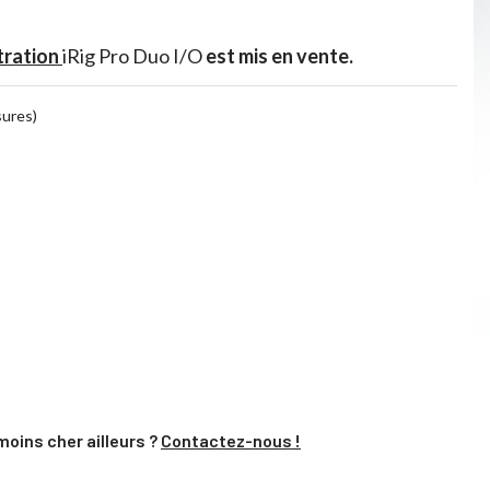
tration
iRig Pro Duo I/O
est mis en vente.
sures)
moins cher ailleurs ?
Contactez-nous !