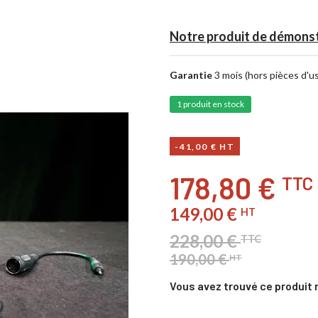
Notre produit de démons
Garantie
3 mois (hors pièces d'u
1 produit en stock
-41,00 € HT
178,80 €
TTC
149,00 €
HT
228,00 €
TTC
190,00 €
HT
Vous avez trouvé ce produit 