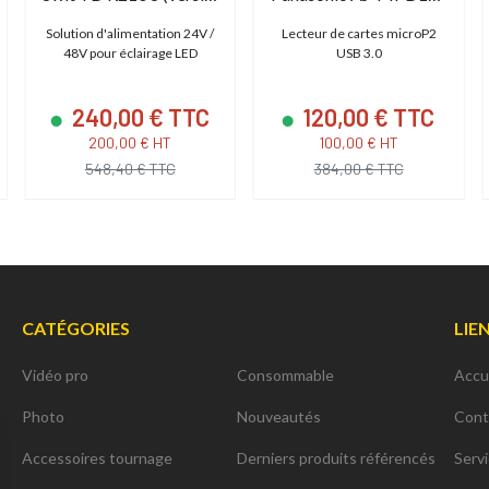
Solution d'alimentation 24V /
Lecteur de cartes microP2
48V pour éclairage LED
USB 3.0
240,00 € TTC
120,00 € TTC
200,00 € HT
100,00 € HT
548,40 € TTC
384,00 € TTC
CATÉGORIES
LIE
Vidéo pro
Consommable
Accu
Photo
Nouveautés
Cont
Accessoires tournage
Derniers produits référencés
Serv