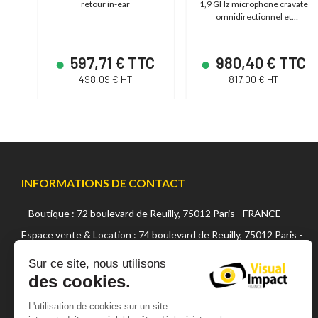
retour in-ear
1,9 GHz microphone cravate
omnidirectionnel et
microphone main
C
597,71 € TTC
980,40 € TTC
498,09 € HT
817,00 € HT
INFORMATIONS DE CONTACT
Boutique : 72 boulevard de Reuilly, 75012 Paris - FRANCE
Continuer sans accepter
Espace vente & Location : 74 boulevard de Reuilly, 75012 Paris -
FRANCE
Sur ce site, nous utilisons
des cookies.
+33 (0) 1 42 22 02 05
sales@visualsfrance.com
L'utilisation de cookies sur un site