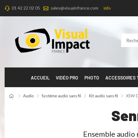
01 42 22 02 05
sales@visualsfrance.com
info
ACCUEIL
VIDÉO PRO
PHOTO
ACCESSOIRES
Audio
Système audio sans fil
Kit audio sans fil
XSW-D
Sen
Ensemble audio 