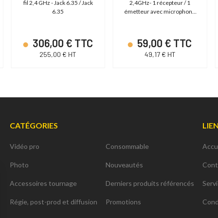
fil 2,4 GHz - Jack 6.35 / Jack
2,4GHz- 1 récepteur / 1
6.35
émetteur avec microphone
intégré
306,00 € TTC
59,00 € TTC
255,00 € HT
49,17 € HT
CATÉGORIES
LIE
Vidéo pro
Consommable
Accu
Photo
Nouveautés
Cont
Accessoires tournage
Derniers produits référencés
Serv
Régie, post-prod et diffusion
Promotions
Cond