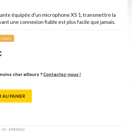
gante équipée d'un microphone XS 1, transmettre la
vant une connexion fiable est plus facile que jamais.
1 jours
C
moins cher ailleurs ?
Contactez-nous !
 AU PANIER
 Id :
1484663