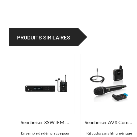
PRODUITS SIMILAIRES
Rode Wireless GO Gen 3
Sennheiser XSW IEM SET
Sennheiser AVX Combo Set
Ensemble de démarrage pour
Kit audio sans fil numérique