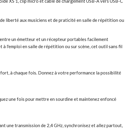
ïde XS 1, clip micro et câble de chargement USB-A vers USB-C
de liberté aux musiciens et de praticité en salle de répétition ou
 entre un émetteur et un récepteur portables facilement
à l'emploi en salle de répétition ou sur scène, cet outil sans fil
ffort, à chaque fois. Donnez à votre performance la possibilité
liquez une fois pour mettre en sourdine et maintenez enfoncé
sant une transmission de 2,4 GHz, synchronisez et allez partout,