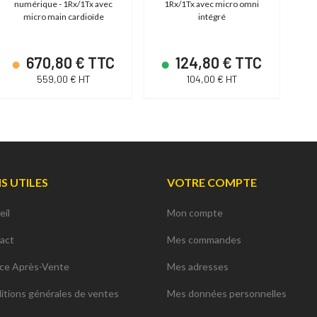
numérique - 1Rx/1Tx avec
1Rx/1Tx avec micro omni
micro main cardioïde
intégré
670,80 € TTC
124,80 € TTC
559,00 € HT
104,00 € HT
NS UTILES
VOTRE COMPTE
eil
Mon compte
act
Mes commandes
ice Après-Vente
Mes adresses
itions générales de ventes
Mes données personnelles