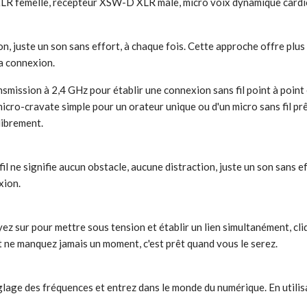
LR femelle, récepteur XSW-D XLR mâle, micro voix dynamique cardio
on, juste un son sans effort, à chaque fois. Cette approche offre plus 
la connexion.
smission à 2,4 GHz pour établir une connexion sans fil point à point
micro-cravate simple pour un orateur unique ou d'un micro sans fil prêt 
librement.
l ne signifie aucun obstacle, aucune distraction, juste un son sans e
xion.
yez sur pour mettre sous tension et établir un lien simultanément, c
t ne manquez jamais un moment, c'est prêt quand vous le serez.
réglage des fréquences et entrez dans le monde du numérique. En utili