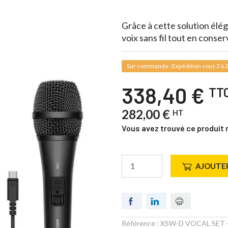
Grâce à cette solution élé
voix sans fil tout en conser
Sur commande : Expédition sous 3 à 2
338,40 €
TT
282,00 €
HT
Vous avez trouvé ce produit 
AJOUTER
Référence :
XSW-D VOCAL SET
-