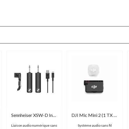
Sennheiser XSW-D Instrument Base Set
DJI Mic Mini 2 (1 TX + 1 RX)
Liaison audio numérique sans
Système audio sans fil