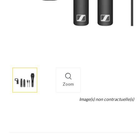
More
×
info
Zoom
Legend...
Image(s) non contractuelle(s)
Whait
for
it.