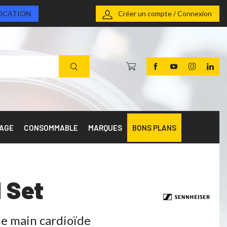
OCATION
Créer un compte / Connexion
RAGE
CONSOMMABLE
MARQUES
BONS PLANS
 Set
e main cardioïde