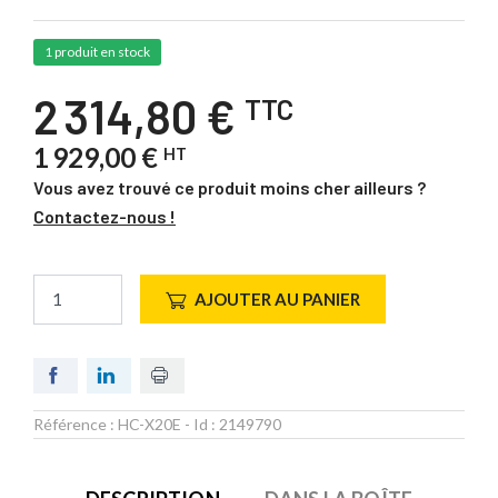
1 produit en stock
2 314,80 €
TTC
1 929,00 €
HT
Vous avez trouvé ce produit moins cher ailleurs ?
Contactez-nous !
AJOUTER AU PANIER
Référence :
HC-X20E
- Id :
2149790