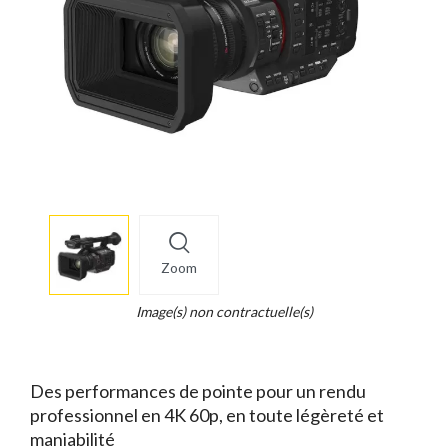
More
×
info
Zoom
Legend...
Whait
Image(s) non contractuelle(s)
for
it.
Des performances de pointe pour un rendu
professionnel en 4K 60p, en toute légèreté et
maniabilité