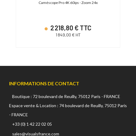
VC/MP4
Caméscope Pro 4K 60ips - Zoom 24x
Camésc
2 218,80 € TTC
1 849,00 € HT
INFORMATIONS DE CONTACT
Boutique : 72 boulevard de Reuilly, 75012 Paris - FRANCE
Espace vente & Location : 74 boulevard de Reuilly, 75012 Paris
- FRANCE
+33 (0) 1 42 22 02 05
sales@visualsfrance.com