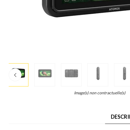
More
×
info
Legend...
Image(s) non contractuelle(s)
Whait
for
it.
DESCRI