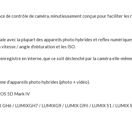
face de contrôle de caméra, minutieusement conçue pour faciliter les
le avec la plupart des appareils photo hybrides et reflex numériques
a vitesse / angle d'obturation et les ISO.
nregistre en interne, que ce soit déclenché par la caméra elle-même o
me d'appareils photo hybrides (photo + vidéo).
 EOS 5D Mark IV
 GH6 / LUMIXGH7 / LUMIXG9 / LUMIX G9II / LUMIX S1 / LUMIX S1R