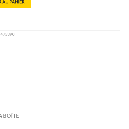
 AU PANIER
2475890
A BOÎTE