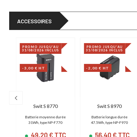
ACCESSOIRES
PROMO JUSQU'AU
PROMO JUSQU'AU
31/08/2026 INCLUS
31/08/2026 INCLUS
-3,00 € HT
-2,00 € HT
Atomos AtomFlex HDMI 4
Swit S 8770
Swit S 8970
 -
Batterie moyenne durée
Batterie longue durée
 -
31Wh, type NP-F770
47.5Wh, type NP-F970
49,20 € TTC
56,40 € TTC