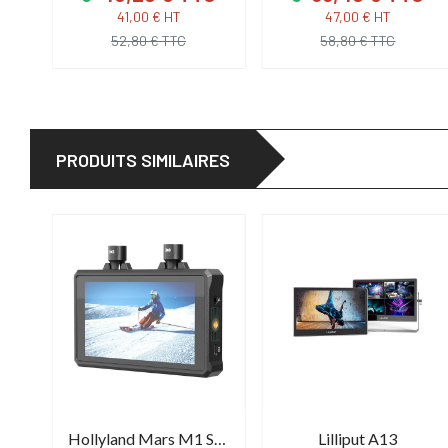
C
41,00 € HT
47,00 € HT
52,80 € TTC
58,80 € TTC
PRODUITS SIMILAIRES
Blackmagic Moniteur Pyxis
Hollyland Mars M1 Solo
Lilliput A13