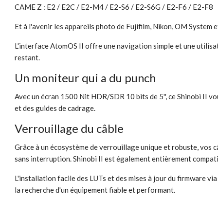
CAME Z : E2 / E2C / E2-M4 / E2-S6 / E2-S6G / E2-F6 / E2-F8
Et à l'avenir les appareils photo de Fujifilm, Nikon, OM System
L'interface AtomOS II offre une navigation simple et une utilisa
restant.
Un moniteur qui a du punch
Avec un écran 1500 Nit HDR/SDR 10 bits de 5'', ce Shinobi II vou
et des guides de cadrage.
Verrouillage du câble
Grâce à un écosystème de verrouillage unique et robuste, vos
sans interruption. Shinobi II est également entièrement compati
L'installation facile des LUTs et des mises à jour du firmware via
la recherche d'un équipement fiable et performant.