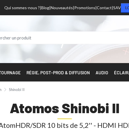
Qui sommes-nous ?
Blog
Nouveautés
Promotions
Contact
SAV
L
 TOURNAGE
RÉGIE, POST-PROD & DIFFUSION
AUDIO
ÉCLAI
n
Shinobi II
Atomos Shinobi II
AtomHDR/SDR 10 bits de 5,2'' - HDMI HD