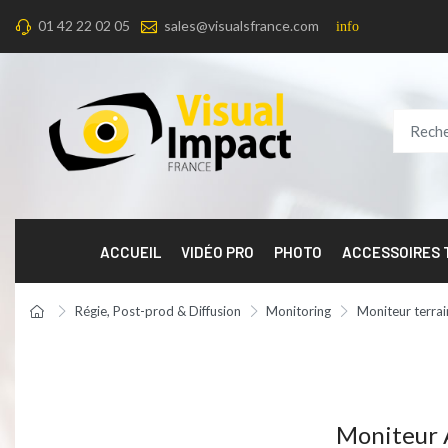
01 42 22 02 05
sales@visualsfrance.com
info
ACCUEIL
VIDÉO PRO
PHOTO
ACCESSOIRES
Régie, Post-prod & Diffusion
Monitoring
Moniteur terrai
Moniteur 