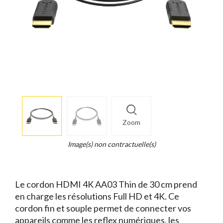
More
×
info
Zoom
Legend...
Whait
Image(s) non contractuelle(s)
for
it.
Le cordon HDMI 4K AA03 Thin de 30 cm prend
en charge les résolutions Full HD et 4K. Ce
cordon fin et souple permet de connecter vos
appareils comme les reflex numériques, les