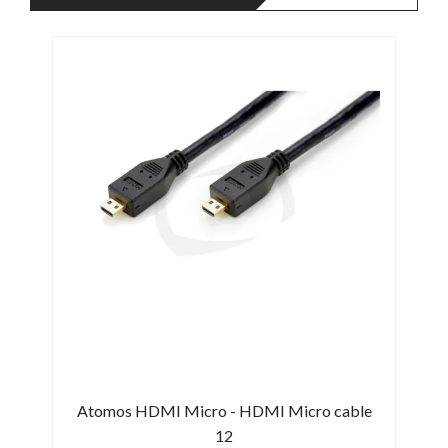
Atomos HDMI Micro - HDMI Micro cable
At
12
C) -