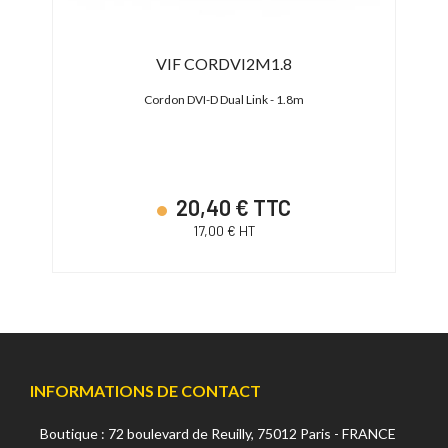
Cable
VIF CORDVI2M1.8
Cordon DVI-D Dual Link - 1.8m
Cord
20,40 € TTC
17,00 € HT
INFORMATIONS DE CONTACT
Boutique : 72 boulevard de Reuilly, 75012 Paris - FRANCE