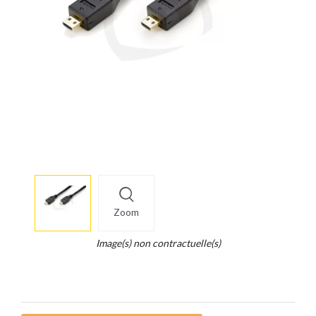
More
×
info
Zoom
Legend...
Whait
Image(s) non contractuelle(s)
for
it.