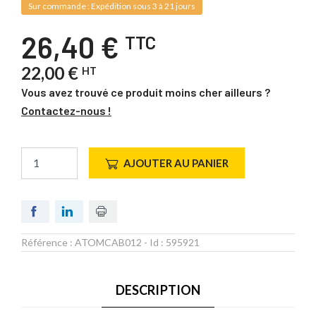
Sur commande : Expédition sous 3 à 21 jours
26,40 €
TTC
22,00 €
HT
Vous avez trouvé ce produit moins cher ailleurs ?
Contactez-nous !
AJOUTER AU PANIER
Référence :
ATOMCAB012
- Id :
595921
DESCRIPTION