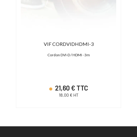
VIF CORDVIDHDMI-3
At
 80cm
Cordon DVI-D / HDMI - 3m
Câble 
21,60 € TTC
18,00 € HT