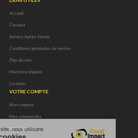
Accueil
Contact
Service Après-Vente
Conditions générales de ventes
Plan du site
Mentions légales
Location
VOTRE COMPTE
Mon compte
Continuer sans accepter
Mes commandes
Mes adresses
Sur ce site, nous utilisons
des cookies.