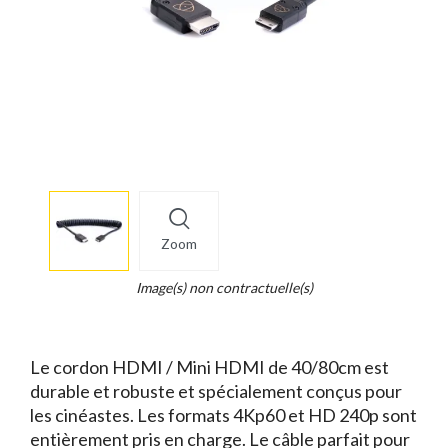
More
×
info
Zoom
Legend...
Whait
Image(s) non contractuelle(s)
for
it.
Le cordon HDMI / Mini HDMI de 40/80cm est
durable et robuste et spécialement conçus pour
les cinéastes. Les formats 4Kp60 et HD 240p sont
entièrement pris en charge. Le câble parfait pour