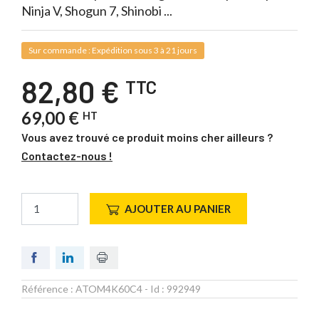
Ninja V, Shogun 7, Shinobi ...
Sur commande : Expédition sous 3 à 21 jours
82,80 €
TTC
69,00 €
HT
Vous avez trouvé ce produit moins cher ailleurs ?
Contactez-nous !
AJOUTER AU PANIER
Référence :
ATOM4K60C4
- Id :
992949