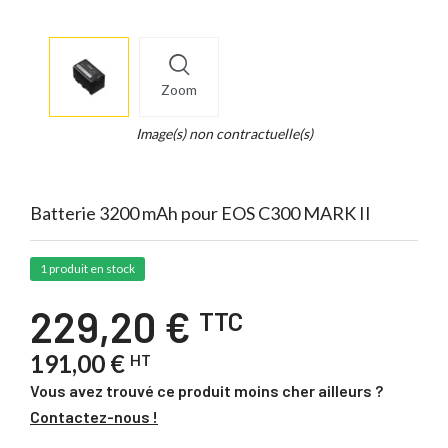
More
×
info
Zoom
Legend...
Whait
Image(s) non contractuelle(s)
for
it.
Batterie 3200 mAh pour EOS C300 MARK II
1 produit en stock
229,20 €
TTC
191,00 €
HT
Vous avez trouvé ce produit moins cher ailleurs ?
Contactez-nous !