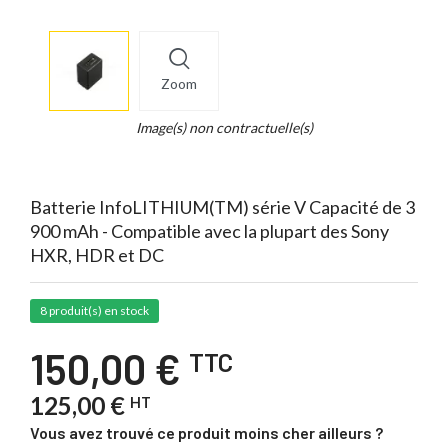
×
info
Zoom
Legend...
Whait
Image(s) non contractuelle(s)
for
it.
Batterie InfoLITHIUM(TM) série V Capacité de 3
900 mAh - Compatible avec la plupart des Sony
HXR, HDR et DC
8 produit(s) en stock
150,00 €
TTC
125,00 €
HT
Vous avez trouvé ce produit moins cher ailleurs ?