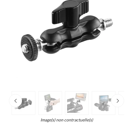
e
×
Zoo
d...
t
Image(s) non contractuelle(s)