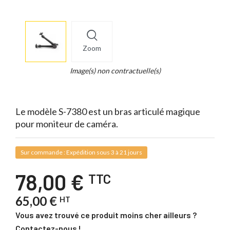
More
×
info
Zoom
Legend...
Whait
Image(s) non contractuelle(s)
for
it.
Le modèle S-7380 est un bras articulé magique
pour moniteur de caméra.
Sur commande : Expédition sous 3 à 21 jours
78,00 €
TTC
65,00 €
HT
Vous avez trouvé ce produit moins cher ailleurs ?
Contactez-nous !