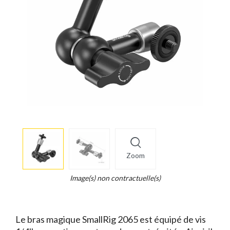
More
×
info
Zoom
Legend...
Whait
Image(s) non contractuelle(s)
for
it.
Le bras magique SmallRig 2065 est équipé de vis