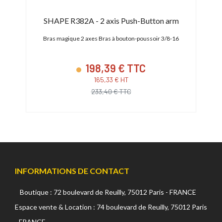
SHAPE R382A - 2 axis Push-Button arm
Sma
Bras magique 2 axes Bras à bouton-poussoir 3/8-16
Mini b
198,39 € TTC
165,33 € HT
233,40 € TTC
INFORMATIONS DE CONTACT
Boutique : 72 boulevard de Reuilly, 75012 Paris - FRANCE
Espace vente & Location : 74 boulevard de Reuilly, 75012 Paris
- FRANCE