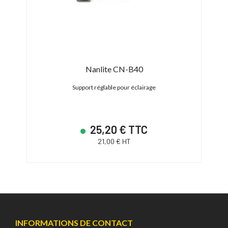
-BPR
Nanlite CN-B40
Tilt
in » à
Support réglable pour éclairage
Suppo
25,20 € TTC
21,00 € HT
INFORMATIONS DE CONTACT