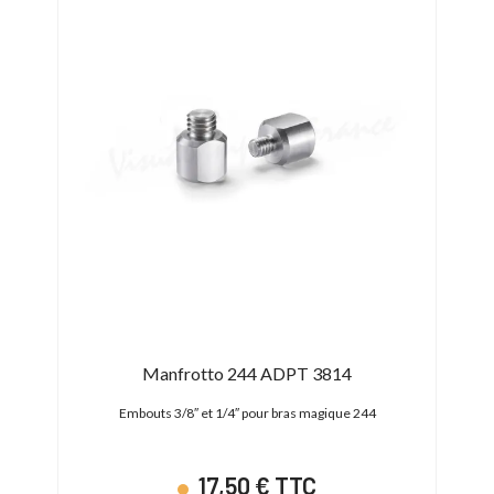
31/0
-15
Manfrotto 244 ADPT 3814
SH
Embouts 3/8″ et 1/4″ pour bras magique 244
Bra
17,50 € TTC