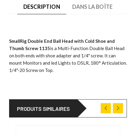
DESCRIPTION
DANS LA BOÎTE
SmallRig Double End Ball Head with Cold Shoe and
Thumb Screw 1135
is a Multi-Function Double Ball Head
on both ends with shoe adapter and 1/4" screw. It can
mount Monitors and led Lights to DSLR, 180° Articulation.
1/4"-20 Screw on Top.
PRODUITS SIMILAIRES
PRO