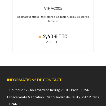
VIF AC005
ot G
Adaptateur audio - Jack stéréo 3.5 mâle / Jack 6.35 stéréo
Ad
femelle
2,40 € TTC
2,00 € HT
INFORMATIONS DE CONTACT
Boutique : 72 boulevard de Reuilly, 75012 Paris - FRANCE
Espace vente & Location : 74 boulevard de Reuilly, 75012 Paris
- FRANCE