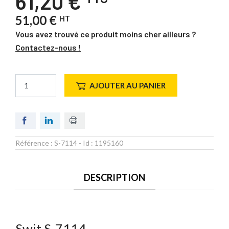
61,20 €
51,00 €
HT
Vous avez trouvé ce produit moins cher ailleurs ?
Contactez-nous !
AJOUTER AU PANIER
Référence :
S-7114
- Id :
1195160
DESCRIPTION
Swit S-7114