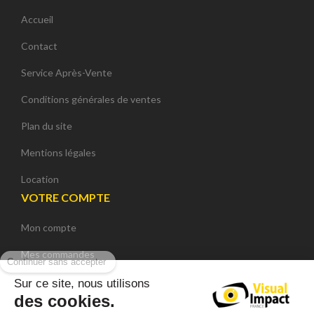
Accueil
Contact
Service Après-Vente
Conditions générales de ventes
Plan du site
Mentions légales
Location
VOTRE COMPTE
Mon compte
Continuer sans accepter
Mes commandes
Mes adresses
Sur ce site, nous utilisons
des cookies.
Mes données personnelles