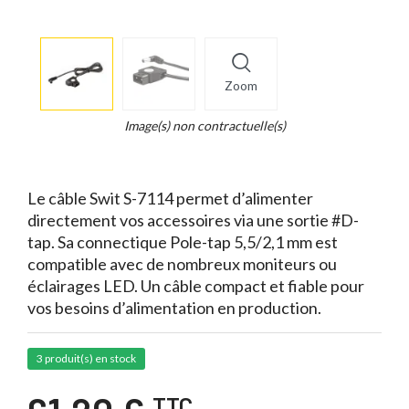
More
×
info
Zoom
Legend...
Whait
Image(s) non contractuelle(s)
for
it.
Le câble Swit S-7114 permet d’alimenter
directement vos accessoires via une sortie #D-
tap. Sa connectique Pole-tap 5,5/2,1 mm est
compatible avec de nombreux moniteurs ou
éclairages LED. Un câble compact et fiable pour
vos besoins d’alimentation en production.
3 produit(s) en stock
TTC