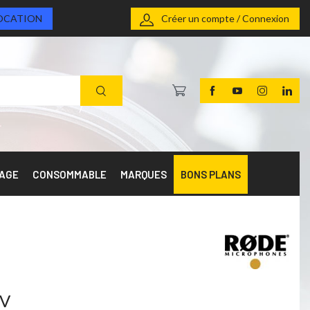
OCATION
Créer un compte / Connexion
RAGE
CONSOMMABLE
MARQUES
BONS PLANS
8V