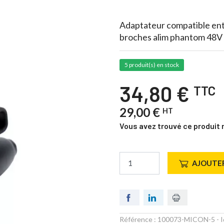
Adaptateur compatible ent
broches alim phantom 48V
5 produit(s) en stock
34,80 €
TTC
29,00 €
HT
Vous avez trouvé ce produit 
AJOUTER
Référence :
100073-MICON-5
- I