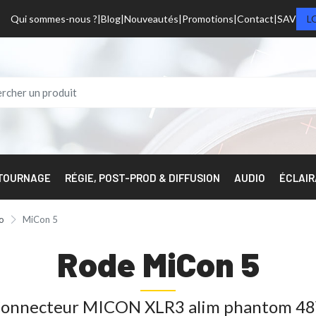
Qui sommes-nous ?
Blog
Nouveautés
Promotions
Contact
SAV
L
 TOURNAGE
RÉGIE, POST-PROD & DIFFUSION
AUDIO
ÉCLAI
o
MiCon 5
Rode MiCon 5
onnecteur MICON XLR3 alim phantom 4