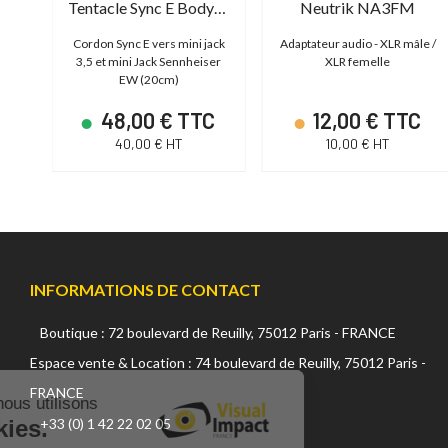
Tentacle Sync E Bodypack Y-adapter cable
Neutrik NA3FM
no
Cordon Sync E vers mini jack
Adaptateur audio - XLR mâle /
3,5 et mini Jack Sennheiser
XLR femelle
EW (20cm)
48,00 € TTC
12,00 € TTC
40,00 € HT
10,00 € HT
INFORMATIONS DE CONTACT
Boutique : 72 boulevard de Reuilly, 75012 Paris - FRANCE
Continuer sans accepter
Espace vente & Location : 74 boulevard de Reuilly, 75012 Paris -
FRANCE
Sur ce site, nous utilisons
des cookies.
+33 (0) 1 42 22 02 05