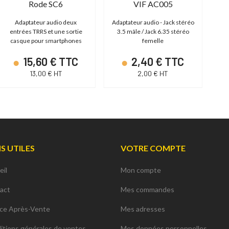
Rode SC6
VIF AC005
Adaptateur audio deux
Adaptateur audio - Jack stéréo
Co
entrées TRRS et une sortie
3.5 mâle / Jack 6.35 stéréo
casque pour smartphones
femelle
15,60 € TTC
2,40 € TTC
13,00 € HT
2,00 € HT
NS UTILES
VOTRE COMPTE
eil
Mon compte
act
Mes commandes
ice Après-Vente
Mes adresses
itions générales de ventes
Mes données personnelles