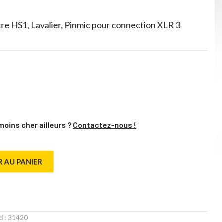
re HS1, Lavalier, Pinmic pour connection XLR 3
moins cher ailleurs ?
Contactez-nous !
 AU PANIER
d :
31420