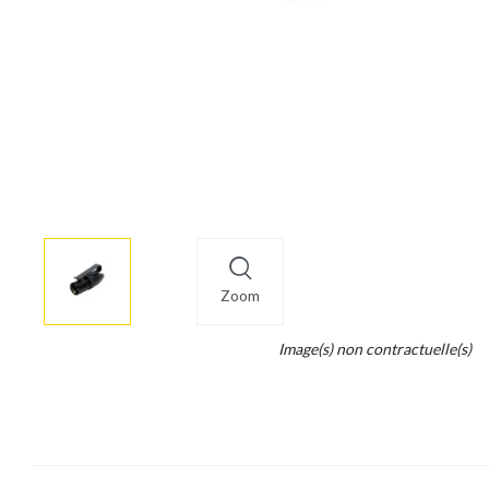
More
×
info
Zoom
Legend...
Image(s) non contractuelle(s)
Whait
for
it.