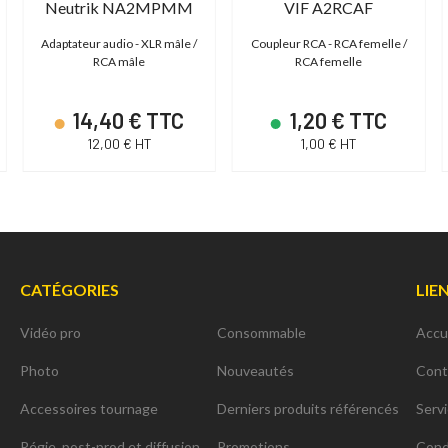
Neutrik NA2MPMM
VIF A2RCAF
Adaptateur audio - XLR mâle /
Coupleur RCA - RCA femelle /
RCA mâle
RCA femelle
14,40 € TTC
1,20 € TTC
12,00 € HT
1,00 € HT
CATÉGORIES
LIE
Vidéo pro
Consommable
Accu
Photo
Nouveautés
Cont
Accessoires tournage
Derniers produits référencés
Serv
Régie, post-prod et diffusion
Promotions
Cond