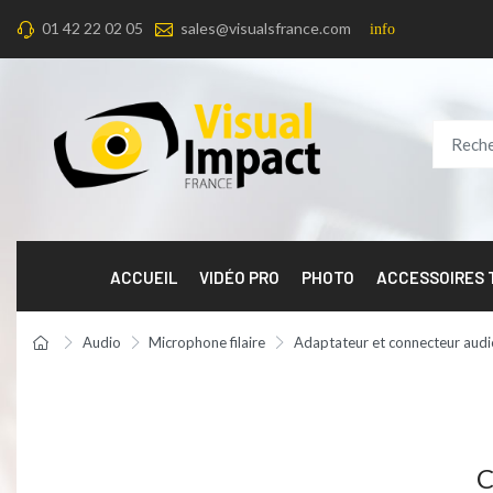
01 42 22 02 05
sales@visualsfrance.com
info
ACCUEIL
VIDÉO PRO
PHOTO
ACCESSOIRES
Audio
Microphone filaire
Adaptateur et connecteur audi
C