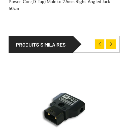
Power-Con (D-Tap) Male to 2.5mm Right-Angled Jack -
60cm
PRODUITS SIMILAIRES
PRO
31/0
-4,0