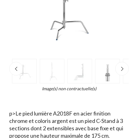
e
×
Zoo
d...
t
Image(s) non contractuelle(s)
p>Le pied lumière A2018F en acier finition
chrome et coloris argent est un pied C-Stand à 3
sections dont 2 extensibles avec base fixe et qui
propose une hauteur maximale de 175 cm.