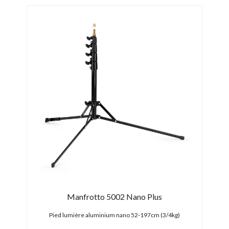
Manfrotto 5002 Nano Plus
Pied lumière aluminium nano 52-197cm (3/4kg)
P