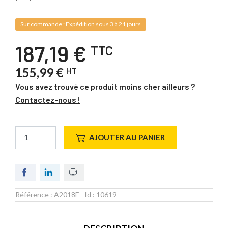
Sur commande : Expédition sous 3 à 21 jours
187,19 €
TTC
155,99 €
HT
Vous avez trouvé ce produit moins cher ailleurs ?
Contactez-nous !
AJOUTER AU PANIER
Référence :
A2018F
- Id :
10619