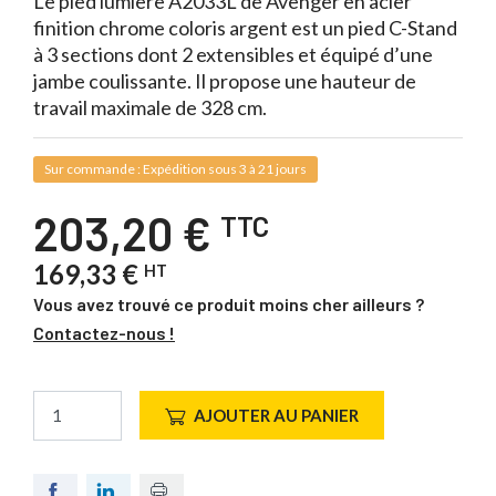
Le pied lumière A2033L de Avenger en acier
finition chrome coloris argent est un pied C-Stand
à 3 sections dont 2 extensibles et équipé d’une
jambe coulissante. Il propose une hauteur de
travail maximale de 328 cm.
Sur commande : Expédition sous 3 à 21 jours
203,20 €
TTC
169,33 €
HT
Vous avez trouvé ce produit moins cher ailleurs ?
Contactez-nous !
AJOUTER AU PANIER