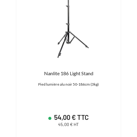
Nanlite 186 Light Stand
Pied lumière alu noir 50-186cm (3kg)
Pied 
54,00 € TTC
45,00 € HT