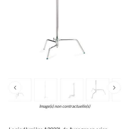
e
×
d...
t
Image(s) non contractuelle(s)