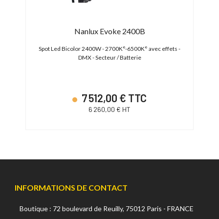
Nanlux Evoke 2400B
X -
Spot Led Bicolor 2400W - 2700K°-6500K° avec effets -
Spo
V)
DMX - Secteur / Batterie
7 512,00 € TTC
6 260,00 € HT
INFORMATIONS DE CONTACT
Boutique : 72 boulevard de Reuilly, 75012 Paris - FRANCE