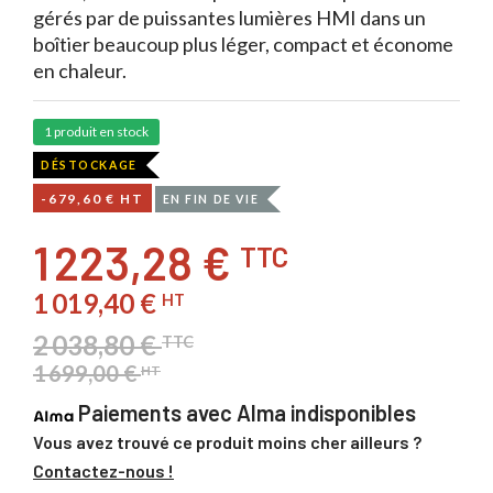
gérés par de puissantes lumières HMI dans un
boîtier beaucoup plus léger, compact et économe
en chaleur.
1 produit en stock
DÉSTOCKAGE
-679,60 € HT
EN FIN DE VIE
1 223,28 €
TTC
1 019,40 €
HT
2 038,80 €
TTC
1 699,00 €
HT
Paiements avec Alma indisponibles
Vous avez trouvé ce produit moins cher ailleurs ?
Contactez-nous !