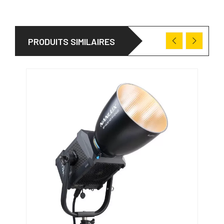
PRODUITS SIMILAIRES
PRO
31/0
-100