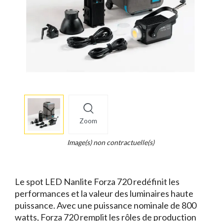
More
×
info
Zoom
Legend...
Whait
Image(s) non contractuelle(s)
for
it.
Le spot LED Nanlite Forza 720 redéfinit les
performances et la valeur des luminaires haute
puissance. Avec une puissance nominale de 800
watts, Forza 720 remplit les rôles de production