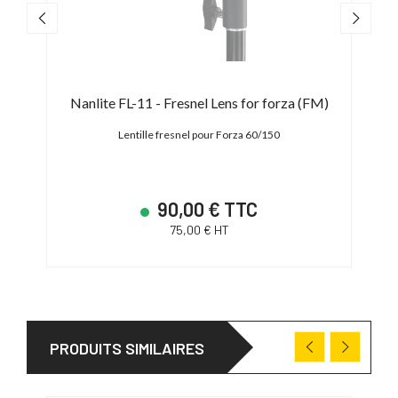
Nanlite FL-11 - Fresnel Lens for forza (FM)
Na
hement
Lentille fresnel pour Forza 60/150
90,00 € TTC
75,00 € HT
PRODUITS SIMILAIRES