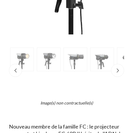
e
×
d...
t
Image(s) non contractuelle(s)
Nouveau membre de la famille FC : le projecteur