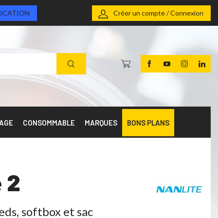
OCATION
Créer un compte / Connexion
RAGE
CONSOMMABLE
MARQUES
BONS PLANS
 2
ds, softbox et sac