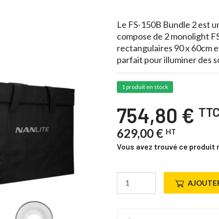
Le FS-150B Bundle 2 est un k
compose de 2 monolight FS-
rectangulaires 90 x 60cm et
parfait pour illuminer des s
1 produit en stock
754,80 €
TT
629,00 €
HT
Vous avez trouvé ce produit 
AJOUTER