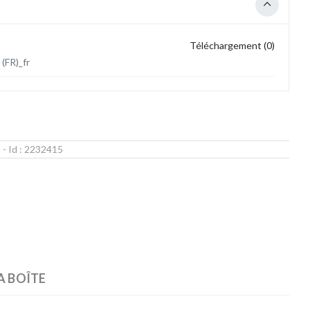
Téléchargement (0)
(FR)_fr
1
- Id :
2232415
A BOÎTE