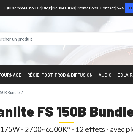
Qui sommes-nous ?
Blog
Nouveautés
Promotions
Contact
SAV
L
 TOURNAGE
RÉGIE, POST-PROD & DIFFUSION
AUDIO
ÉCLAI
50B Bundle 2
anlite FS 150B Bundle
o 175W - 2700~6500K° - 12 effets - avec pie