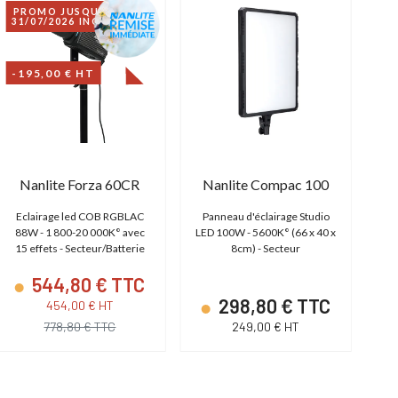
PROMO JUSQU'AU
31/07/2026 INCLUS
-195,00 € HT
Nanlite Forza 60CR
Nanlite Compac 100
Eclairage led COB RGBLAC
Panneau d'éclairage Studio
88W - 1 800-20 000K° avec
LED 100W - 5600K° (66 x 40 x
270
15 effets - Secteur/Batterie
8cm) - Secteur
544,80 € TTC
298,80 € TTC
454,00 € HT
778,80 € TTC
249,00 € HT