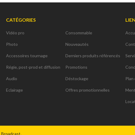
CATÉGORIES
LIE
Vidéo pro
Consommable
Accu
Photo
Nouveautés
Cont
Accessoires tournage
Derniers produits référencés
Serv
Régie, post-prod et diffusion
Promotions
Cond
Audio
Déstockage
Plan 
Eclairage
Offres promotionnelles
Ment
Loca
ns
de confidentialité, en garantissant la conformité avec les réglementat
& Broadcast.