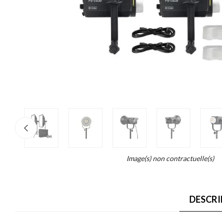
re
×
o
end...
Image(s) non contractuelle(s)
ait
DESCRI