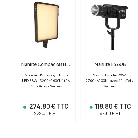
4
Nanlite Compac 68 Bicolor
Nanlite FS 60B
io
Panneau d'éclairage Studio
Spot led studio 70W -
8 x
LED 68W - 3200~5600K° (56
2700~6500K° avec 12 effets -
x 35 x 9cm) - Secteur
Secteur
C
274,80 € TTC
118,80 € TTC
229,00 € HT
99,00 € HT