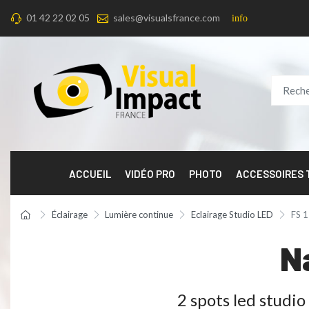
01 42 22 02 05
sales@visualsfrance.com
info
ACCUEIL
VIDÉO PRO
PHOTO
ACCESSOIRES
Éclairage
Lumière continue
Eclairage Studio LED
FS 1
N
2 spots led studi