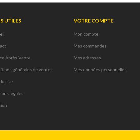
NS UTILES
VOTRE COMPTE
eil
Mon compte
act
Mes commandes
ice Après-Vente
Mes adresses
itions générales de ventes
Mes données personnelles
du site
ions légales
tion
ions. Personnalisez vos préférences pour contrôler la manière dont vos