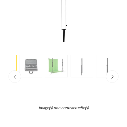
e
×
d...
t
Image(s) non contractuelle(s)