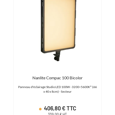
Nanlite Compac 100 Bicolor
K° (81
Panneau d'éclairage Studio LED 100W - 3200~5600K° (66
Panne
x 40 x 8cm) - Secteur
406,80 € TTC
339,00 € HT