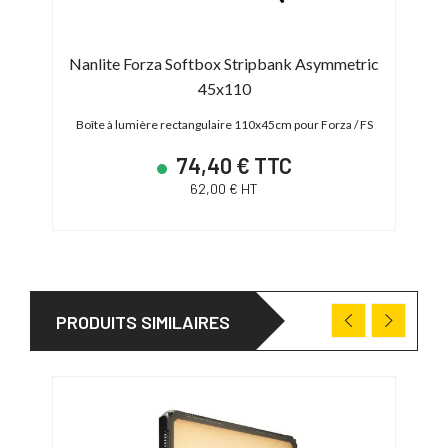
Nanlite Forza Softbox Stripbank Asymmetric
45x110
0, 300
B
Boîte à lumière rectangulaire 110x45cm pour Forza / FS
74,40 € TTC
62,00 € HT
PRODUITS SIMILAIRES