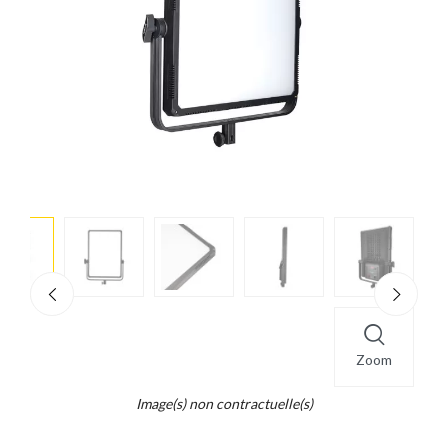
e
×
d...
t
Zoom
Image(s) non contractuelle(s)