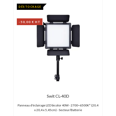
DÉSTOCKAGE
-50,00 € HT
Swit CL-40D
x 14 x
Panneau d'éclairage LED bicolor 40W - 2700~6500K° (20,4
2 spo
x 20,4 x 5,45cm) - Secteur/Batterie