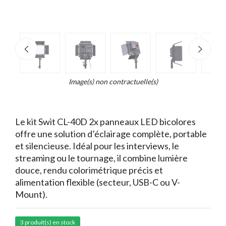
e
×
Zoo
d...
t
Image(s) non contractuelle(s)
Le kit Swit CL-40D 2x panneaux LED bicolores
offre une solution d’éclairage complète, portable
et silencieuse. Idéal pour les interviews, le
streaming ou le tournage, il combine lumière
douce, rendu colorimétrique précis et
alimentation flexible (secteur, USB-C ou V-
Mount).
3 produit(s) en stock