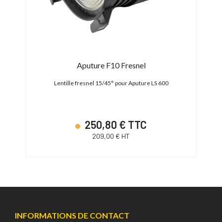
 Kit
Aputure F10 Fresnel
-40°
Lentille fresnel 15/45° pour Aputure LS 600
Pa
250,80 € TTC
209,00 € HT
INFORMATIONS DE CONTACT