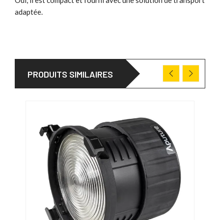
adaptée.
PRODUITS SIMILAIRES
PRO
31/0
-190