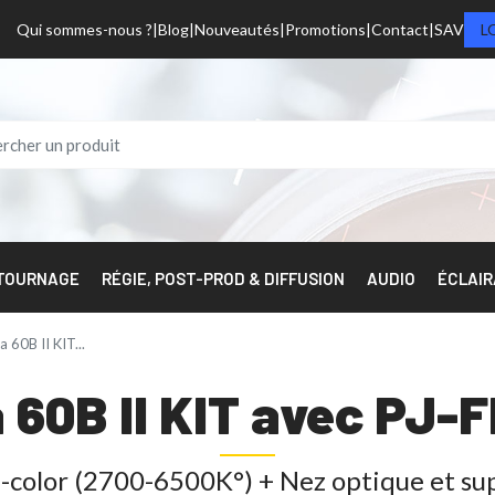
Qui sommes-nous ?
Blog
Nouveautés
Promotions
Contact
SAV
L
 TOURNAGE
RÉGIE, POST-PROD & DIFFUSION
AUDIO
ÉCLAI
a 60B II KIT...
a 60B II KIT avec PJ-
-color (2700-6500K°) + Nez optique et su