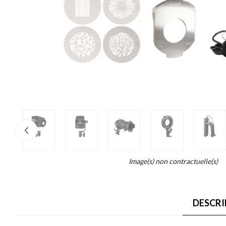
re
×
o
end...
Image(s) non contractuelle(s)
ait
DESCRI