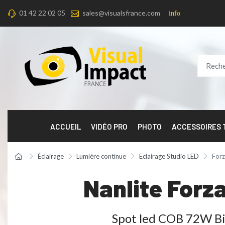
01 42 22 02 05
sales@visualsfrance.com
info
ACCUEIL
VIDÉO PRO
PHOTO
ACCESSOIRES
Éclairage
Lumière continue
Eclairage Studio LED
Forz
Nanlite Forz
Spot led COB 72W Bi