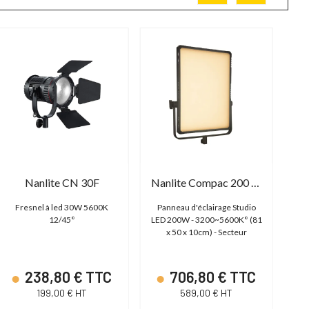
Nanlite CN 30F
Nanlite Compac 200 Bicolor
N
Fresnel à led 30W 5600K
Panneau d'éclairage Studio
Pr
12/45°
LED 200W - 3200~5600K° (81
x 50 x 10cm) - Secteur
238,80 € TTC
706,80 € TTC
199,00 € HT
589,00 € HT