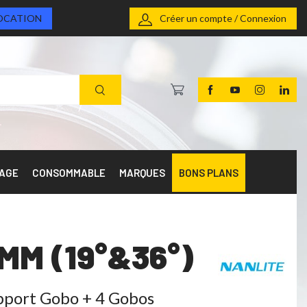
OCATION
Créer un compte / Connexion
RAGE
CONSOMMABLE
MARQUES
BONS PLANS
FMM (19°&36°)
pport Gobo + 4 Gobos