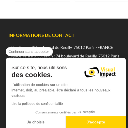
INFORMATIONS DE CONTACT
Boutique : 72 boulevard de Reuilly, 75012 Paris - FRANCE
Continuer sans accepter
Espace vente & Location : 74 boulevard de Reuilly, 75012 Paris -
FRANCE
Sur ce site, nous utilisons
+33 (0) 1 42 22 02 05
des cookies.
sales@visualsfrance.com
L'utilisation de cookies sur un site
internet, doit, au préalable, être déclaré à tous les nouveaux
Matin : de 10h à 12h15 (sauf vendredi 12h)
visiteurs.
Après midi : de 14h à 19h00 (sauf vendredi 18h)
Lire la politique de confidentialité
Un parking gratuit est à votre disposition
Consentements certifiés par
Je choisis
J'accepte