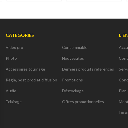
CATÉGORIES
LIE
Vidéo pro
Consommable
Accu
Photo
Nouveautés
Cont
Accessoires tournage
Derniers produits référencés
Serv
Régie, post-prod et diffusion
Promotions
Cond
Audio
Déstockage
Plan 
Eclairage
Offres promotionnelles
Ment
Loca