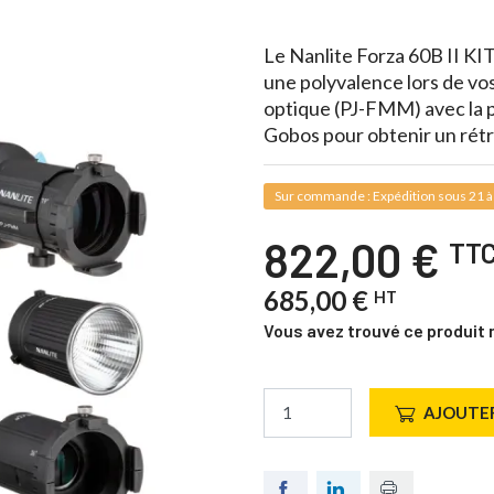
Le Nanlite Forza 60B II KI
une polyvalence lors de vos
optique (PJ-FMM) avec la pos
Gobos pour obtenir un rétr
Sur commande : Expédition sous 21 à
822,00 €
TT
685,00 €
HT
Vous avez trouvé ce produit 
AJOUTER