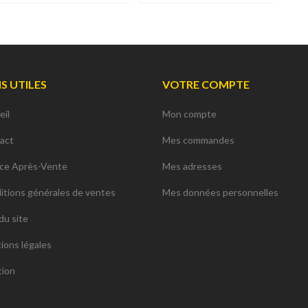
NS UTILES
VOTRE COMPTE
eil
Mon compte
act
Mes commandes
ice Après-Vente
Mes adresses
itions générales de ventes
Mes données personnelles
du site
ions légales
tion