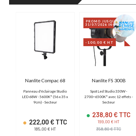
PROMO JUSQU'AU
31/07/2026 INCLUS
-100,00 € HT
 4
Nanlite Compac 68
Nanlite FS 300B
00K°
Panneau d'éclairage Studio
Spot Led Studio 330W -
LED 68W - 5600K° (56 x 35 x
2700~6500K° avec 12 effets -
9cm) - Secteur
Secteur
238,80 € TTC
TC
222,00 € TTC
199,00 € HT
185,00 € HT
358,80 € TTC