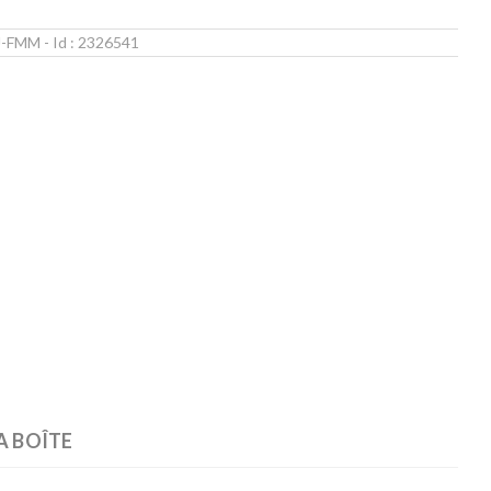
PJ-FMM
- Id :
2326541
Z
A BOÎTE