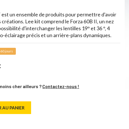
T est un ensemble de produits pour permettre d'avoir
 créations. Lee kit comprend le Forza 60B II, un nez
sibilité d'interchanger les lentilles 19° et 36 °, 4
o-éclairage précis et un arrière-plans dynamiques.
 60 jours
C
moins cher ailleurs ?
Contactez-nous !
 AU PANIER