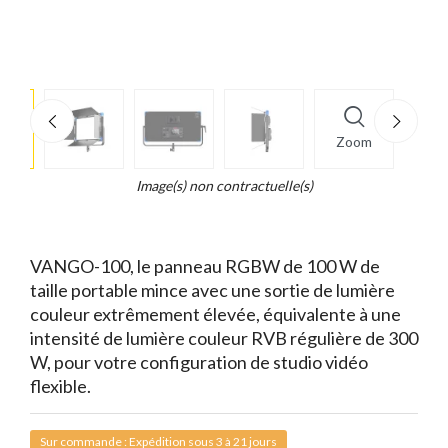
e
×
Zoom
d...
t
Image(s) non contractuelle(s)
VANGO-100, le panneau RGBW de 100 W de
taille portable mince avec une sortie de lumière
couleur extrêmement élevée, équivalente à une
intensité de lumière couleur RVB régulière de 300
W, pour votre configuration de studio vidéo
flexible.
Sur commande : Expédition sous 3 à 21 jours