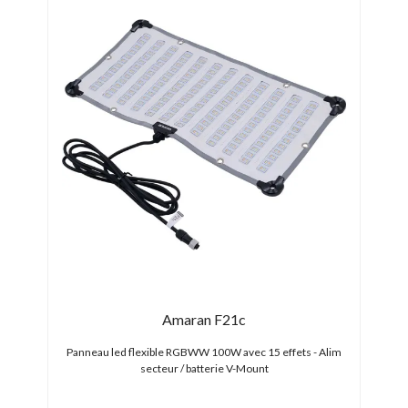
ke
Amaran F21c
00c
Panneau led flexible RGBWW 100W avec 15 effets - Alim
Pannea
secteur / batterie V-Mount