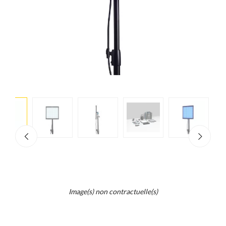
e
×
d...
t
Image(s) non contractuelle(s)