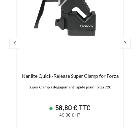
lim
Nanlite Quick-Release Super Clamp for Forza
Nanl
Super Clamp à dégagement rapide pour Forza 720
Câbl
58,80 € TTC
49,00 € HT