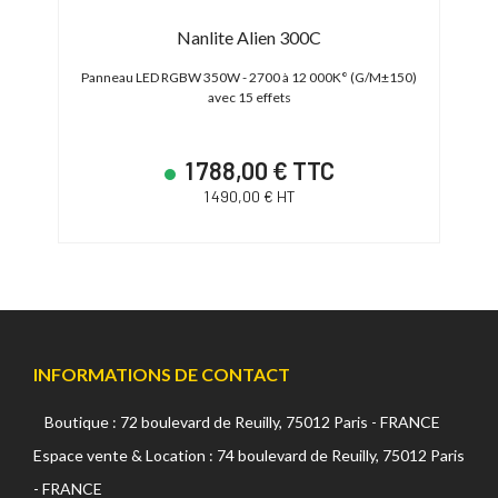
Nanlite Alien 300C
effets
Panneau LED RGBW 350W - 2700 à 12 000K° (G/M±150)
Tu
avec 15 effets
1 788,00 € TTC
1 490,00 € HT
INFORMATIONS DE CONTACT
Boutique : 72 boulevard de Reuilly, 75012 Paris - FRANCE
Espace vente & Location : 74 boulevard de Reuilly, 75012 Paris
- FRANCE