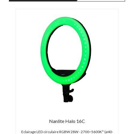
Nanlite Halo 16C
±150)
Eclairage LED circulaire RGBW 28W - 2700~5600K° (⌀40-
Pann