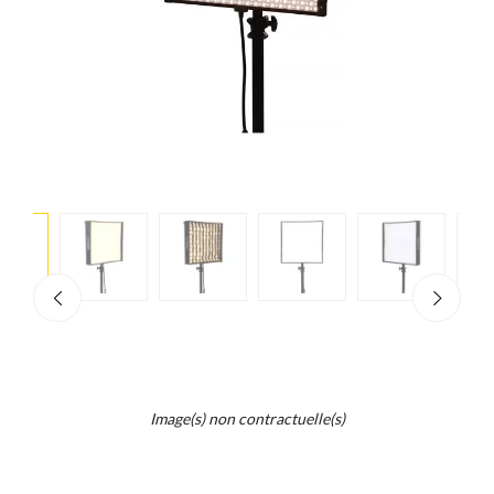
e
×
d...
t
Image(s) non contractuelle(s)