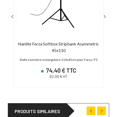
Forza
Nanlite Forza Softbox Stripbank Asymmetric
Na
45x110
720
Boîte
Boîte à lumière rectangulaire 110x45cm pour Forza / FS
74,40 € TTC
62,00 € HT
PRODUITS SIMILAIRES