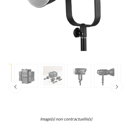
e
×
d...
t
Image(s) non contractuelle(s)