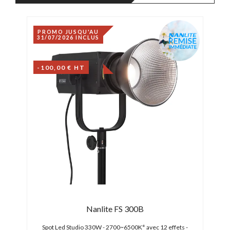
PROMO JUSQU'AU
DÉS
31/07/2026 INCLUS
-32,
-100,00 € HT
Nanlite FS 300B
e
Spot Led Studio 330W - 2700~6500K° avec 12 effets -
Eclai