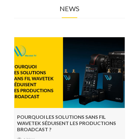
NEWS
Photo
Accessoires Tournage
Régie, Post-prod & Diffusion
Audio
Éclairage
Consommable
Nouveautés
Bons plans
POURQUOI LES SOLUTIONS SANS FIL
WAVETEK SÉDUISENT LES PRODUCTIONS
BROADCAST ?