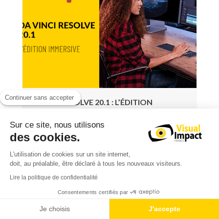
Continuer sans accepter
DAVINCI RESOLVE 20.1 : L’ÉDITION
IMMERSIVE ARRIVE
Sur ce site, nous utilisons
1375 Vues
des cookies.
Blackmagic Design vient d’annoncer DaVinci Resolve
20.1, une mise à jour majeure qui transforme encore
L'utilisation de cookies sur un site internet,
doit, au préalable, être déclaré à tous les nouveaux visiteurs.
un peu plus la façon de monter, étalonner, mixer et
livrer du contenu. La grande nouveauté ? Le support
Lire la politique de confidentialité
complet des workflows Apple Immersive Video pour
Consentements certifiés par
macOS, pensé pour l’Apple Vision Pro et les fichiers
Je choisis
J'accepte
immersifs captés avec la caméra Blackmagic URSA