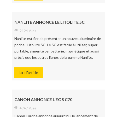
NANLITE ANNONCE LE LITOLITE 5C
2124 Vues
Nanlite est fier de présenter un nouveau luminaire de
poche - LitoLite 5C. Le 5C est facile à utiliser, super
portable, alimenté par batterie, magnétique et aussi
précis que les autres lignes de la gamme Nanlite.
Lire l'article
CANON ANNONCE L'EOS C70
4947 Vues
Canon Europe annonce aujourd’hui le lancement de