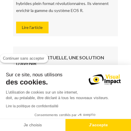
hybrides plein format révolutionnaires. Ils viennent
enrichir la gamme du système EOS R.
Lire l'article
LA RÉALITÉ VIRTUELLE, UNE SOLUTION
Continuer sans accepter
D'AVENIR
2323 Vues
Sur ce site, nous utilisons
des cookies.
En ces temps de confinement et de distanciation
sociale, les évènements se voient contraints à
L'utilisation de cookies sur un site internet,
innover. Pour Visual Impact France, la réalité virtuelle
doit, au préalable, être déclaré à tous les nouveaux visiteurs.
360° est l'une des solutions répondant aux nouveaux
Lire la politique de confidentialité
enjeux du secteur de l'événementiel.
Consentements certifiés par
Je choisis
J'accepte
Lire l'article